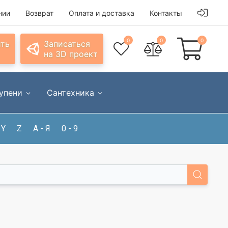
нии
Возврат
Оплата и доставка
Контакты
0
0
0
ить
Записаться
на 3D проект
упени
Сантехника
Y
Z
А - Я
0 - 9