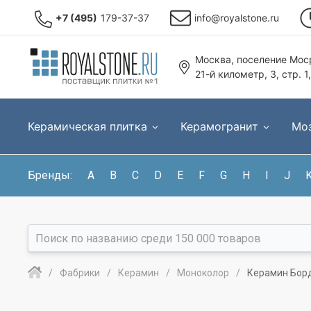
+7 (495)
179-37-37
info@royalstone.ru
Москва, поселение Моср
21-й километр, 3, стр. 1
Керамическая плитка
Керамогранит
Мо
Бренды:
A
B
C
D
E
F
G
H
I
J
Фабрики
Керамин
Моноколор
Керамин Борд