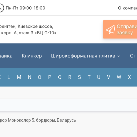
Пн-Пт 09:00-18:00
О компа
Отправ
ентген, Киевское шоссе,
заявку
, корп. А, этаж 3 «БЦ G-10»
заика
Клинкер
Широкоформатная плитка
Ст
K
L
M
N
O
P
Q
R
S
T
U
V
W
X
юр Моноколор 5, бордюры, Беларусь