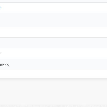
р
р
ьник