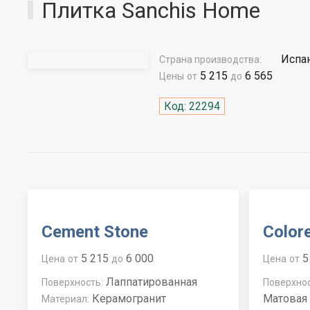
Плитка Sanchis Home
Испа
Страна производства:
5 215
6 565
Цены
от
до
Код: 22294
Cement Stone
Color
5 215
6 000
5
Цена
от
до
Цена
от
Лаппатированная
Поверхность:
Поверхнос
Керамогранит
Матовая
Материал: