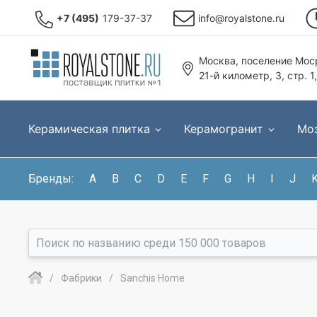
+7 (495)
179-37-37
info@royalstone.ru
Москва, поселение Моср
21-й километр, 3, стр. 1
Керамическая плитка
Керамогранит
Мо
Бренды:
A
B
C
D
E
F
G
H
I
J
Фабрики
Sanchis Home