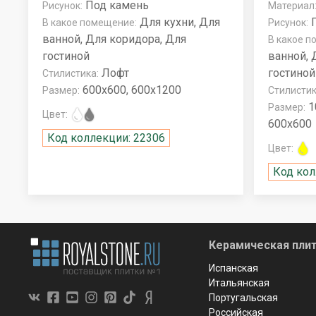
Под камень
Рисунок:
Материал
Для кухни, Для
П
В какое помещение:
Рисунок:
ванной, Для коридора, Для
В какое п
гостиной
ванной, 
Лофт
гостиной
Стилистика:
600x600, 600x1200
Размер:
Стилистик
1
Размер:
Цвет:
600x600
Код коллекции: 22306
Цвет:
Код кол
Керамическая плит
Испанская
Итальянская
Португальская
Российская