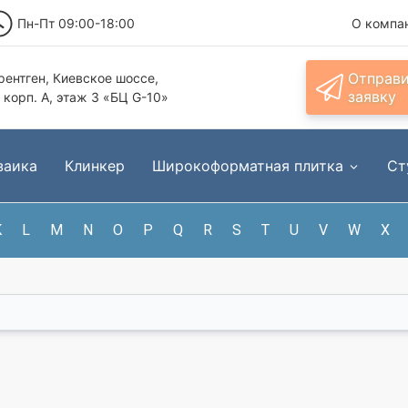
Пн-Пт 09:00-18:00
О компа
Отправ
ентген, Киевское шоссе,
заявку
, корп. А, этаж 3 «БЦ G-10»
заика
Клинкер
Широкоформатная плитка
Ст
K
L
M
N
O
P
Q
R
S
T
U
V
W
X