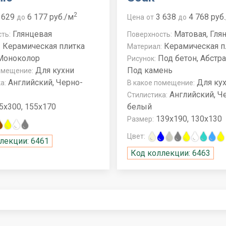
2
 629
6 177 руб./м
3 638
4 768 руб
до
Цена
от
до
Глянцевая
Матовая, Гля
ть:
Поверхность:
Керамическая плитка
Керамическая п
:
Материал:
оноколор
Под бетон, Абстра
Рисунок:
Для кухни
Под камень
омещение:
Английский, Черно-
Для ку
а:
В какое помещение:
Английский, Ч
Стилистика:
5x300, 155x170
белый
139x190, 130x130
Размер:
Цвет:
лекции: 6461
Код коллекции: 6463