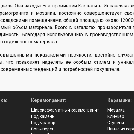
м деле. Она находится в провинции Кастельон. Испанская
амогранита и мозаики, постоянно совершенствует сво
т складскими помещениями, общей площадью около 1200000
мый объем материала. Всего в каталогах производителя 
одимость. Благодаря использованию в производственно
во отделочного материала
...
повышенными показателями прочности, достойно служат
, что позволяет наделять ее особым стилем и уникал
 современных тенденций и потребностей покупателя.
ка:
Керамогранит:
Керамика:
Широкоформатный керамогранит
Мозаика
Под камень
Клинкер
Под мрамор
Ступени
Соль-перец
Панно из ке