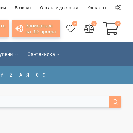
нии
Возврат
Оплата и доставка
Контакты
0
0
0
ить
Записаться
на 3D проект
упени
Сантехника
Y
Z
А - Я
0 - 9