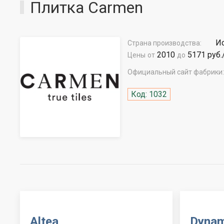
Плитка Carmen
Ис
Страна производства:
2010
5171 руб.
Цены
от
до
Официальный сайт фабрики:
Код: 1032
Altea
Dynam