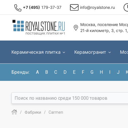
+7 (495)
179-37-37
info@royalstone.ru
Москва, поселение Моср
21-й километр, 3, стр. 1
Керамическая плитка
Керамогранит
Мо
Бренды:
A
B
C
D
E
F
G
H
I
J
Фабрики
Carmen