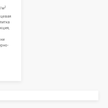
2
./м
нцевая
литка
кция,
хни
ерно-