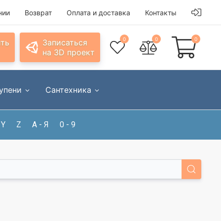
нии
Возврат
Оплата и доставка
Контакты
0
0
0
ить
Записаться
на 3D проект
упени
Сантехника
Y
Z
А - Я
0 - 9