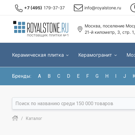
+7 (495)
179-37-37
info@royalstone.ru
Москва, поселение Моср
21-й километр, 3, стр. 1
Керамическая плитка
Керамогранит
Мо
Бренды:
A
B
C
D
E
F
G
H
I
J
Каталог