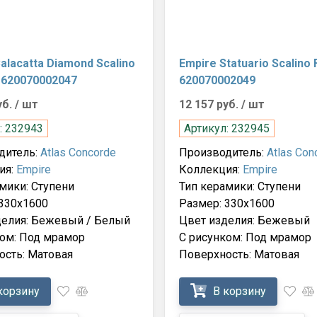
alacatta Diamond Scalino
Empire Statuario Scalino 
 620070002047
620070002049
уб.
/ шт
12 157 руб.
/ шт
: 232943
Артикул: 232945
дитель:
Atlas Concorde
Производитель:
Atlas Con
ия:
Empire
Коллекция:
Empire
мики: Ступени
Тип керамики: Ступени
 330x1600
Размер: 330x1600
делия: Бежевый / Белый
Цвет изделия: Бежевый
ком: Под мрамор
С рисунком: Под мрамор
ость: Матовая
Поверхность: Матовая
корзину
В корзину