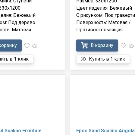
мики: Ступени
Размер: 330x1200
 330x1200
Цвет изделия: Бежевый
делия: Бежевый
С рисунком: Под траверт
ом: Под дерево
Поверхность: Матовая /
ость: Матовая
Противоскользящая
корзину
В корзину
ить в 1 клик
Купить в 1 клик
d Scalino Frontale
Epos Sand Scalino Angola