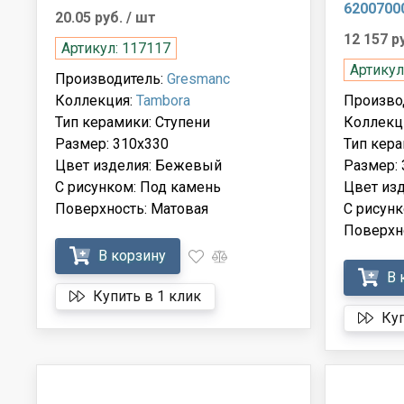
6200700
20.05 руб.
/ шт
12 157 р
Артикул: 117117
Артикул
Производитель:
Gresmanc
Коллекция:
Tambora
Произво
Тип керамики: Ступени
Коллекц
Размер: 310x330
Тип кера
Цвет изделия: Бежевый
Размер:
С рисунком: Под камень
Цвет из
Поверхность: Матовая
С рисунк
Поверхн
В корзину
В 
Купить в 1 клик
Куп