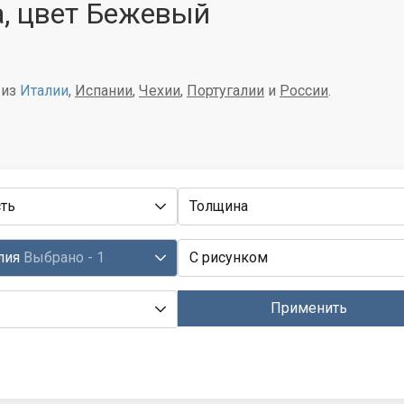
а, цвет Бежевый
 из
Италии
,
Испании
,
Чехии
,
Португалии
и
России
.
ть
Толщина
лия
Выбрано - 1
С рисунком
Применить