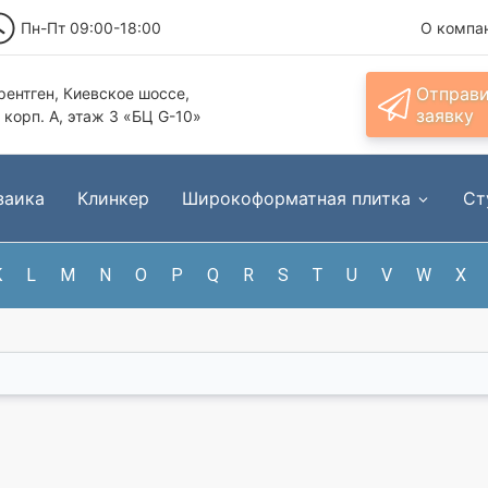
Пн-Пт 09:00-18:00
О компа
Отправ
ентген, Киевское шоссе,
заявку
, корп. А, этаж 3 «БЦ G-10»
заика
Клинкер
Широкоформатная плитка
Ст
K
L
M
N
O
P
Q
R
S
T
U
V
W
X