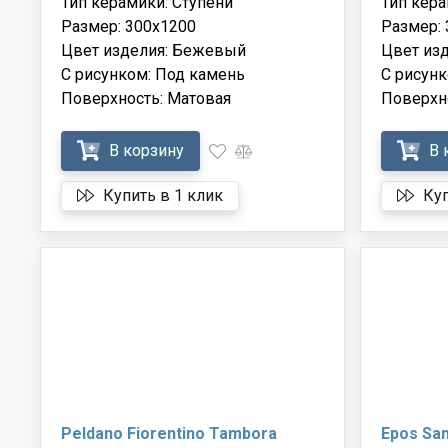
Тип керамики: Ступени
Тип кера
Размер: 300x1200
Размер:
Цвет изделия: Бежевый
Цвет из
С рисунком: Под камень
С рисунк
Поверхность: Матовая
Поверхн
В корзину
В 
Купить в 1 клик
Куп
Peldano Fiorentino Tambora
Epos San