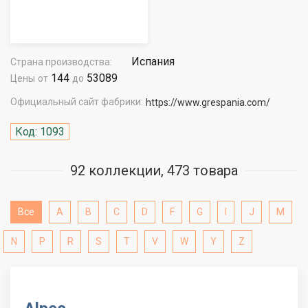
Испания
Страна производства:
144
53089
Цены
от
до
Официальный сайт фабрики:
https://www.grespania.com/
Код: 1093
92 коллекции, 473 товара
Все
A
B
C
D
F
G
I
J
M
N
P
R
S
T
V
W
Y
Z