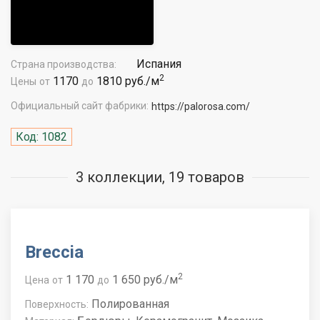
Испания
Страна производства:
2
1170
1810 руб./м
Цены
от
до
Официальный сайт фабрики:
https://palorosa.com/
Код: 1082
3 коллекции, 19 товаров
Breccia
2
1 170
1 650 руб./м
Цена
от
до
Полированная
Поверхность: