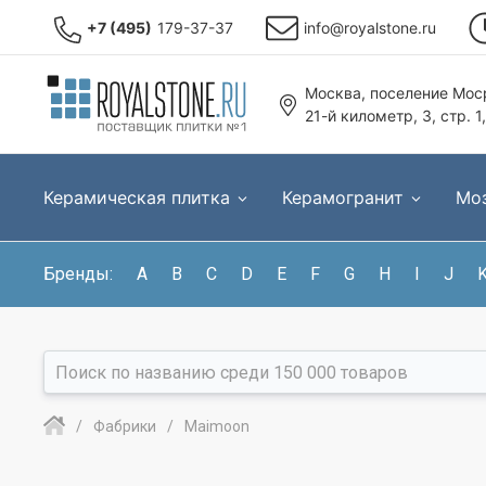
+7 (495)
179-37-37
info@royalstone.ru
Москва, поселение Моср
21-й километр, 3, стр. 1
Керамическая плитка
Керамогранит
Мо
Бренды:
A
B
C
D
E
F
G
H
I
J
Фабрики
Maimoon