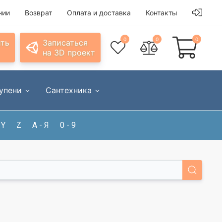
нии
Возврат
Оплата и доставка
Контакты
0
0
0
ить
Записаться
на 3D проект
упени
Сантехника
Y
Z
А - Я
0 - 9