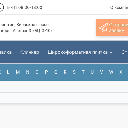
Пн-Пт 09:00-18:00
О компа
Отправ
ентген, Киевское шоссе,
заявку
, корп. А, этаж 3 «БЦ G-10»
заика
Клинкер
Широкоформатная плитка
Ст
K
L
M
N
O
P
Q
R
S
T
U
V
W
X