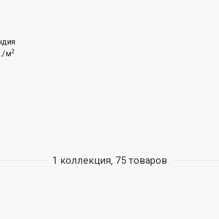
дия
2
./м
1 коллекция, 75 товаров