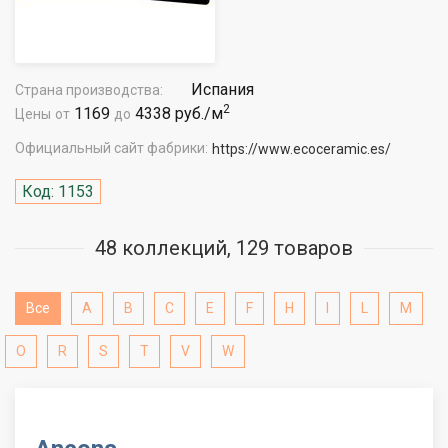
Испания
Страна производства:
2
1169
4338 руб./м
Цены
от
до
Официальный сайт фабрики:
https://www.ecoceramic.es/
Код: 1153
48 коллекций, 129 товаров
Все
A
B
C
E
F
H
I
L
M
O
R
S
T
V
W