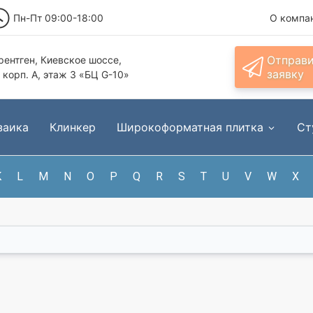
Пн-Пт 09:00-18:00
О компа
Отправ
ентген, Киевское шоссе,
заявку
, корп. А, этаж 3 «БЦ G-10»
заика
Клинкер
Широкоформатная плитка
Ст
K
L
M
N
O
P
Q
R
S
T
U
V
W
X