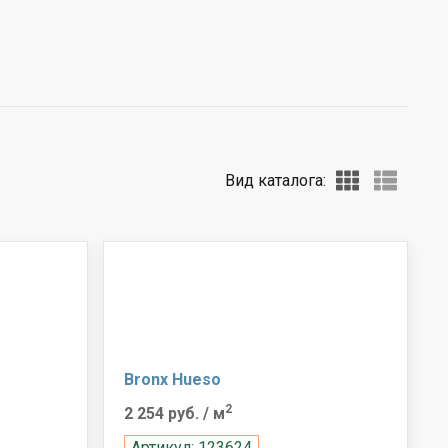
Вид каталога:
Bronx Hueso
2
2 254 руб.
/ м
Артикул: 123624