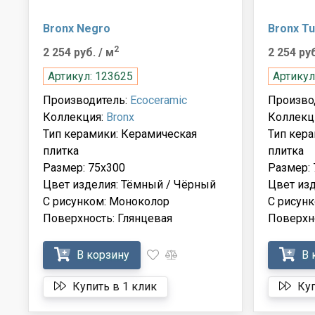
Bronx Negro
Bronx T
2
2 254 руб.
/ м
2 254 ру
Артикул: 123625
Артикул
Производитель:
Ecoceramic
Произво
Коллекция:
Bronx
Коллекц
Тип керамики: Керамическая
Тип кер
плитка
плитка
Размер: 75x300
Размер: 
Цвет изделия: Тёмный / Чёрный
Цвет из
С рисунком: Моноколор
С рисун
Поверхность: Глянцевая
Поверхно
В корзину
В 
Купить в 1 клик
Куп