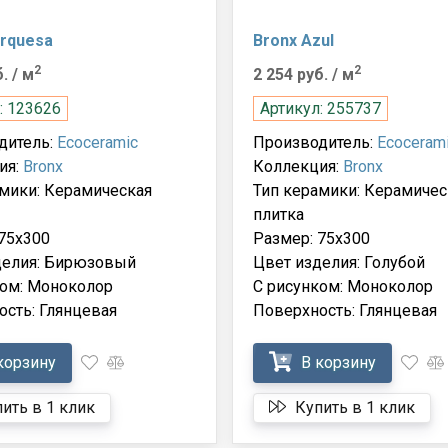
urquesa
Bronx Azul
2
2
б.
/ м
2 254 руб.
/ м
: 123626
Артикул: 255737
дитель:
Ecoceramic
Производитель:
Ecoceram
ия:
Bronx
Коллекция:
Bronx
амики: Керамическая
Тип керамики: Керамичес
плитка
75x300
Размер: 75x300
делия: Бирюзовый
Цвет изделия: Голубой
ком: Моноколор
С рисунком: Моноколор
сть: Глянцевая
Поверхность: Глянцевая
корзину
В корзину
ить в 1 клик
Купить в 1 клик