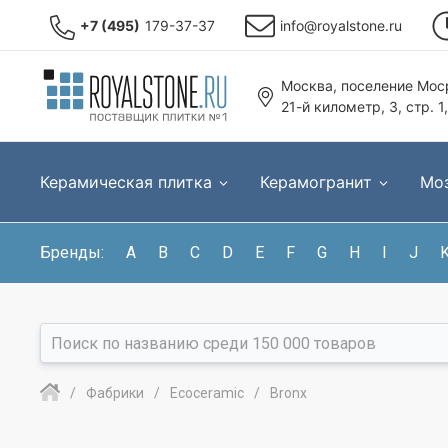
+7 (495)
179-37-37
info@royalstone.ru
Москва, поселение Моср
21-й километр, 3, стр. 1
Керамическая плитка
Керамогранит
Мо
Бренды:
A
B
C
D
E
F
G
H
I
J
Фабрики
Ecoceramic
Bronx