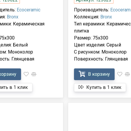
дитель:
Ecoceramic
Производитель:
Ecoceram
ия:
Bronx
Коллекция:
Bronx
амики: Керамическая
Тип керамики: Керамичес
плитка
75x300
Размер: 75x300
делия: Белый
Цвет изделия: Серый
ком: Моноколор
С рисунком: Моноколор
сть: Глянцевая
Поверхность: Глянцевая
корзину
В корзину
ить в 1 клик
Купить в 1 клик