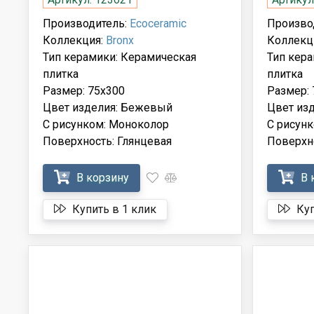
Производитель:
Ecoceramic
Произво
Коллекция:
Bronx
Коллекц
Тип керамики: Керамическая
Тип кер
плитка
плитка
Размер: 75x300
Размер: 
Цвет изделия: Бежевый
Цвет из
С рисунком: Моноколор
С рисун
Поверхность: Глянцевая
Поверхно
В корзину
В 
Купить в 1 клик
Куп