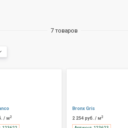
7 товаров
anco
Bronx Gris
2
2
б.
/ м
2 254 руб.
/ м
: 123622
Артикул: 123623