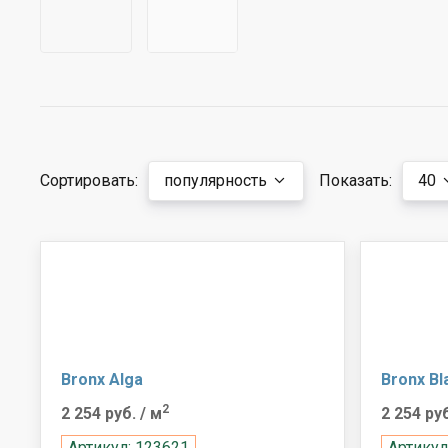
Сортировать:
популярность
Показать:
40
Bronx Alga
Bronx Bl
2
2 254 руб.
/ м
2 254 ру
Артикул: 123621
Артикул