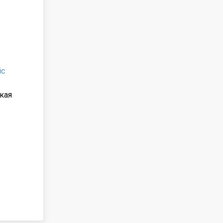
ic
кая