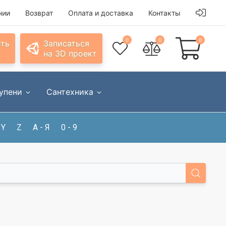
нии
Возврат
Оплата и доставка
Контакты
0
0
0
ить
Записаться
на 3D проект
упени
Сантехника
Y
Z
А - Я
0 - 9