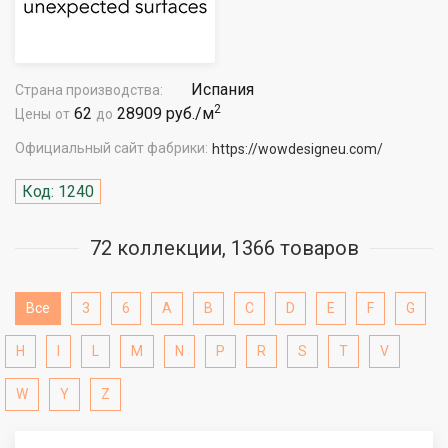
Испания
Страна производства:
2
62
28909 руб./м
Цены
от
до
Официальный сайт фабрики:
https://wowdesigneu.com/
Код: 1240
72 коллекции, 1366 товаров
Все
3
6
A
B
C
D
E
F
G
H
I
L
M
N
P
R
S
T
V
W
Y
Z