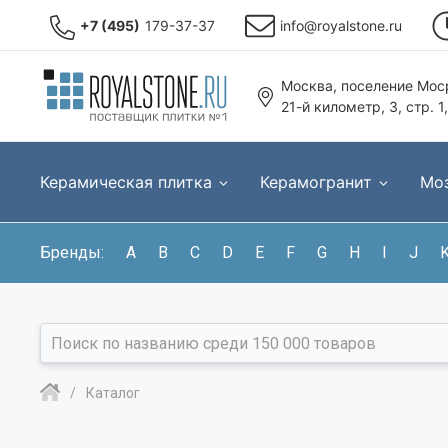
+7 (495)
179-37-37
info@royalstone.ru
Москва, поселение Моср
21-й километр, 3, стр. 1
Керамическая плитка
Керамогранит
Мо
Бренды:
A
B
C
D
E
F
G
H
I
J
Каталог