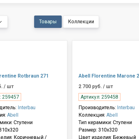
Товары
Коллекции
orentine Rotbraun 271
Abell Florentine Marone 
б.
/ шт
2 700 руб.
/ шт
: 259457
Артикул: 259458
дитель:
Interbau
Производитель:
Interbau
ия:
Abell
Коллекция:
Abell
мики: Ступени
Тип керамики: Ступени
310x320
Размер: 310x320
елия: Коричневый /
Цвет изделия: Бежевый