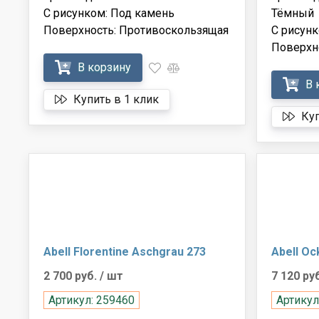
С рисунком: Под камень
Тёмный
Поверхность: Противоскользящая
С рисунк
Поверхн
В корзину
В 
Купить в 1 клик
Куп
Abell Florentine Aschgrau 273
Abell Oc
2 700 руб.
/ шт
7 120 ру
Артикул: 259460
Артикул