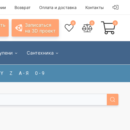
нии
Возврат
Оплата и доставка
Контакты
0
0
0
ить
Записаться
на 3D проект
упени
Сантехника
Y
Z
А - Я
0 - 9