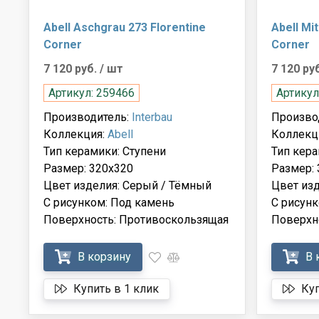
Abell Aschgrau 273 Florentine
Abell Mi
Corner
Corner
7 120 руб.
/ шт
7 120 ру
Артикул: 259466
Артикул
Производитель:
Interbau
Произво
Коллекция:
Abell
Коллекц
Тип керамики: Ступени
Тип кера
Размер: 320x320
Размер: 
Цвет изделия: Серый / Тёмный
Цвет из
С рисунком: Под камень
С рисунк
Поверхность: Противоскользящая
Поверхн
В корзину
В 
Купить в 1 клик
Куп