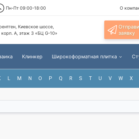
Пн-Пт 09:00-18:00
О компа
Отправ
ентген, Киевское шоссе,
заявку
, корп. А, этаж 3 «БЦ G-10»
заика
Клинкер
Широкоформатная плитка
Ст
K
L
M
N
O
P
Q
R
S
T
U
V
W
X