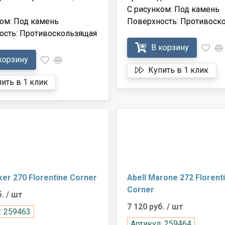
С рисунком: Под камень
ом: Под камень
Поверхность: Противоск
ость: Противоскользящая
В корзину
корзину
Купить в 1 клик
ить в 1 клик
ker 270 Florentine Corner
Abell Marone 272 Florent
Corner
б.
/ шт
7 120 руб.
/ шт
: 259463
Артикул: 259464