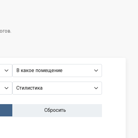
огов.
В какое помещение
Стилистика
Сбросить