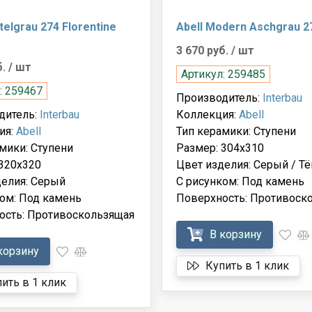
ttelgrau 274 Florentine
Abell Modern Aschgrau 2
3 670 руб.
/ шт
б.
/ шт
Артикул: 259485
: 259467
Производитель:
Interbau
дитель:
Interbau
Коллекция:
Abell
ия:
Abell
Тип керамики: Ступени
мики: Ступени
Размер: 304x310
320x320
Цвет изделия: Серый / Т
делия: Серый
С рисунком: Под камень
ом: Под камень
Поверхность: Противоск
ость: Противоскользящая
В корзину
корзину
Купить в 1 клик
ить в 1 клик