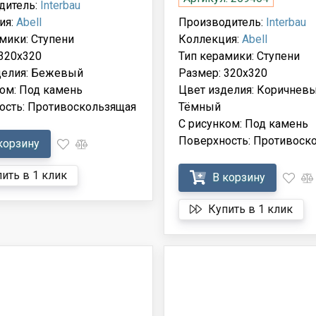
дитель:
Interbau
ия:
Abell
Производитель:
Interbau
мики: Ступени
Коллекция:
Abell
320x320
Тип керамики: Ступени
делия: Бежевый
Размер: 320x320
ом: Под камень
Цвет изделия: Коричневы
ость: Противоскользящая
Тёмный
С рисунком: Под камень
Поверхность: Противоск
корзину
ить в 1 клик
В корзину
Купить в 1 клик