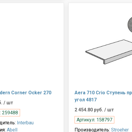
dern Corner Ocker 270
Aera 710 Crio Ступень п
угол 4817
б.
/ шт
2 454.80 руб.
/ шт
: 259488
Артикул: 158797
дитель:
Interbau
ия:
Abell
Производитель:
Stroeher