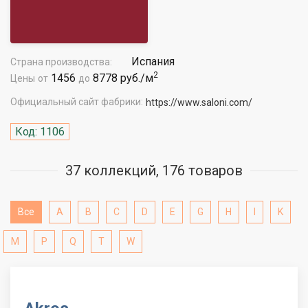
Испания
Страна производства:
2
1456
8778 руб./м
Цены
от
до
Официальный сайт фабрики:
https://www.saloni.com/
Код: 1106
37 коллекций, 176 товаров
Все
A
B
C
D
E
G
H
I
K
M
P
Q
T
W