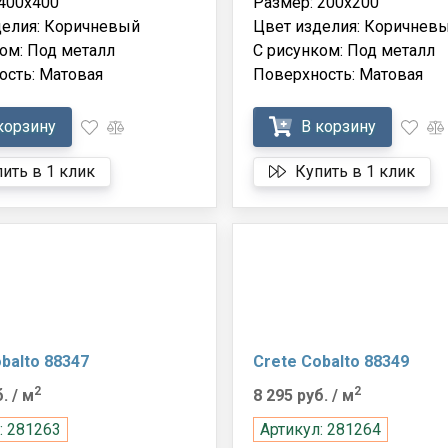
400x400
Размер: 200x200
делия: Коричневый
Цвет изделия: Коричнев
ом: Под металл
С рисунком: Под металл
ость: Матовая
Поверхность: Матовая
корзину
В корзину
ить в 1 клик
Купить в 1 клик
balto 88347
Crete Cobalto 88349
2
2
б.
/ м
8 295 руб.
/ м
: 281263
Артикул: 281264