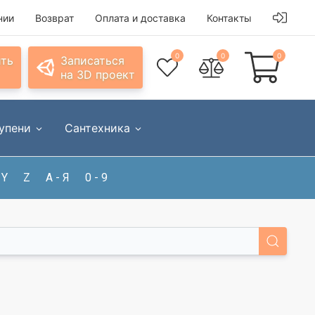
нии
Возврат
Оплата и доставка
Контакты
0
0
0
ить
Записаться
на 3D проект
упени
Сантехника
Y
Z
А - Я
0 - 9