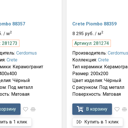
iombo 88357
Crete Piombo 88359
2
2
б.
/ м
8 295 руб.
/ м
: 281273
Артикул: 281274
дитель:
Cerdomus
Производитель:
Cerdomu
ия:
Crete
Коллекция:
Crete
мики: Керамогранит
Тип керамики: Керамогра
400x400
Размер: 200x200
делия: Чёрный
Цвет изделия: Чёрный
ом: Под металл
С рисунком: Под металл
ость: Матовая
Поверхность: Матовая
корзину
В корзину
ить в 1 клик
Купить в 1 клик