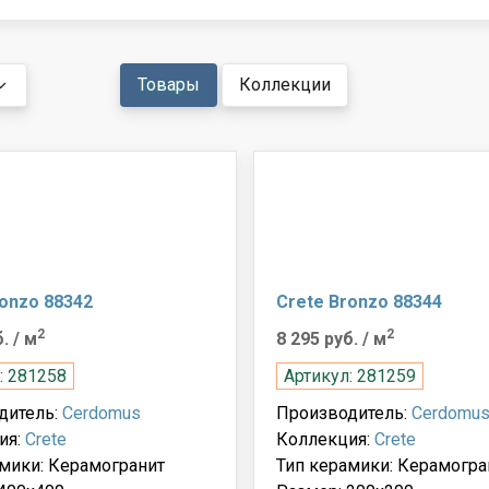
Товары
Коллекции
ronzo 88342
Crete Bronzo 88344
2
2
б.
/ м
8 295 руб.
/ м
: 281258
Артикул: 281259
дитель:
Cerdomus
Производитель:
Cerdomu
ия:
Crete
Коллекция:
Crete
мики: Керамогранит
Тип керамики: Керамогра