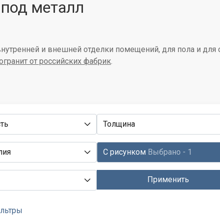
 под металл
внутренней и внешней отделки помещений, для пола и для 
огранит от российских фабрик
.
ть
Толщина
лия
С рисунком
Выбрано - 1
Применить
ильтры