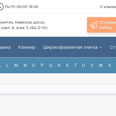
Пн-Пт 09:00-18:00
О компа
Отправ
ентген, Киевское шоссе,
заявку
, корп. А, этаж 3 «БЦ G-10»
заика
Клинкер
Широкоформатная плитка
Ст
K
L
M
N
O
P
Q
R
S
T
U
V
W
X