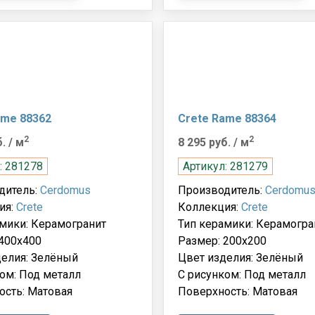
ame 88362
Crete Rame 88364
2
2
б.
/ м
8 295 руб.
/ м
: 281278
Артикул: 281279
дитель:
Cerdomus
Производитель:
Cerdomu
ия:
Crete
Коллекция:
Crete
мики: Керамогранит
Тип керамики: Керамогра
400x400
Размер: 200x200
делия: Зелёный
Цвет изделия: Зелёный
ом: Под металл
С рисунком: Под металл
ость: Матовая
Поверхность: Матовая