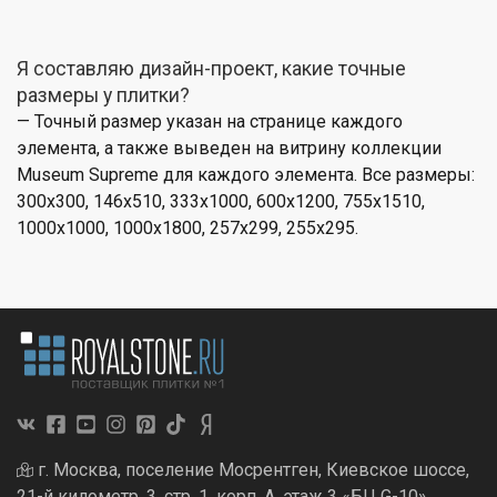
Я составляю дизайн-проект, какие точные
размеры у плитки?
— Точный размер указан на странице каждого
элемента, а также выведен на витрину коллекции
Museum Supreme для каждого элемента. Все размеры:
300x300, 146x510, 333x1000, 600x1200, 755x1510,
1000x1000, 1000x1800, 257x299, 255x295.
г. Москва, поселение Мосрентген, Киевское шоссе,
21-й километр, 3, стр. 1, корп. А, этаж 3 «БЦ G-10»