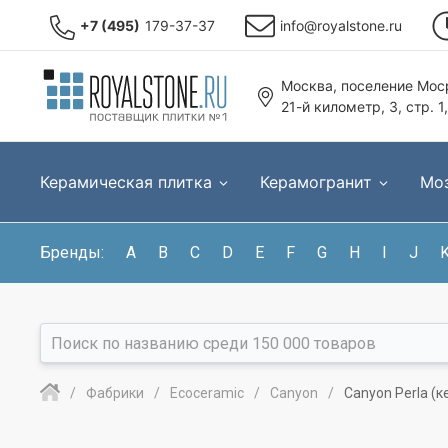
+7 (495)
179-37-37
info@royalstone.ru
Москва, поселение Моср
21-й километр, 3, стр. 1
Керамическая плитка
Керамогранит
Мо
Бренды:
A
B
C
D
E
F
G
H
I
J
Фабрики
Ecoceramic
Canyon
Canyon Perla (