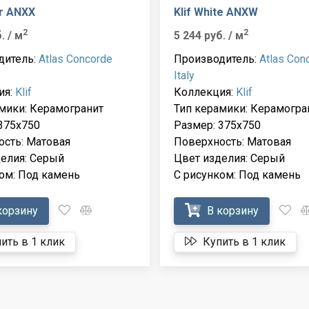
er ANXX
Klif White ANXW
2
2
б.
/ м
5 244 руб.
/ м
дитель:
Atlas Concorde
Производитель:
Atlas Con
Italy
ия:
Klif
Коллекция:
Klif
мики: Керамогранит
Тип керамики: Керамогра
375x750
Размер: 375x750
сть: Матовая
Поверхность: Матовая
елия: Серый
Цвет изделия: Серый
ом: Под камень
С рисунком: Под камень
корзину
В корзину
ить в 1 клик
Купить в 1 клик