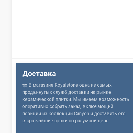
Доставка
В магазине Royalstone одна из самых
продвинутых служб доставки на рынке
керамической плитки. Мы имеем возможность
оперативно собрать заказ, включающий
позиции из коллекции Canyon и доставить его
в кратчайшие сроки по разумной цене.