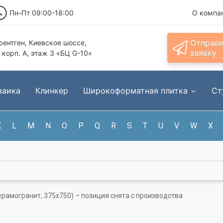
Пн-Пт 09:00-18:00
О компа
Отправ
ентген, Киевское шоссе,
заявку
, корп. А, этаж 3 «БЦ G-10»
заика
Клинкер
Широкоформатная плитка
Ст
K
L
M
N
O
P
Q
R
S
T
U
V
W
X
керамогранит, 375x750) – позиция снята с производства