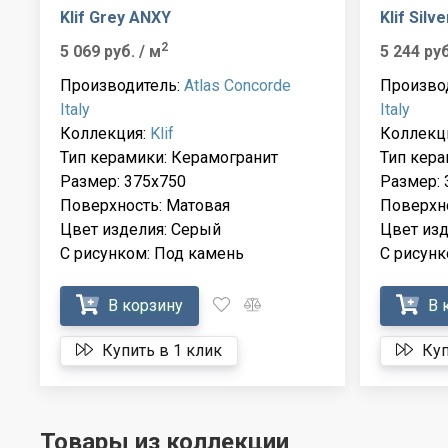
Klif Grey ANXY
Klif Silv
2
5 069 руб.
/ м
5 244 ру
Производитель:
Atlas Concorde
Произво
Italy
Italy
Коллекция:
Klif
Коллекц
Тип керамики: Керамогранит
Тип кера
Размер: 375x750
Размер: 
Поверхность: Матовая
Поверхно
Цвет изделия: Серый
Цвет изд
С рисунком: Под камень
С рисунк
В корзину
В 
Купить в 1 клик
Куп
Товары из коллекции