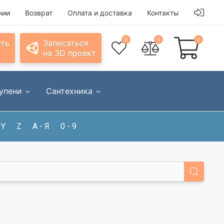
нии
Возврат
Оплата и доставка
Контакты
0
0
0
ить
Записаться
на 3D проект
упени
Сантехника
Y
Z
А - Я
0 - 9