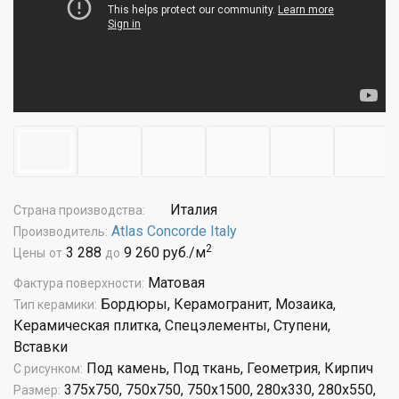
Италия
Страна производства:
Atlas Concorde Italy
Производитель:
2
3 288
9 260 руб./м
Цены
от
до
Матовая
Фактура поверхности:
Бордюры, Керамогранит, Мозаика,
Тип керамики:
Керамическая плитка, Спецэлементы, Ступени,
Вставки
Под камень, Под ткань, Геометрия, Кирпич
С рисунком:
375x750, 750x750, 750x1500, 280x330, 280x550,
Размер: