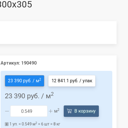
 300x305
Артикул:
190490
2
23 390 руб. / м
12 841.1 руб. / упак
2
23 390 руб.
/ м
2
м
В корзину
2
1
уп. =
0.549
м
=
6
шт =
8
кг