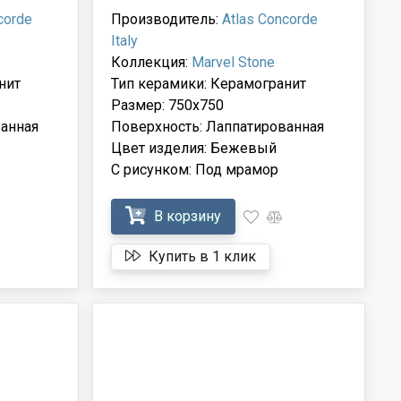
corde
Производитель:
Atlas Concorde
Italy
Коллекция:
Marvel Stone
нит
Тип керамики: Керамогранит
Размер: 750x750
анная
Поверхность: Лаппатированная
Цвет изделия: Бежевый
С рисунком: Под мрамор
В корзину
Купить в 1 клик