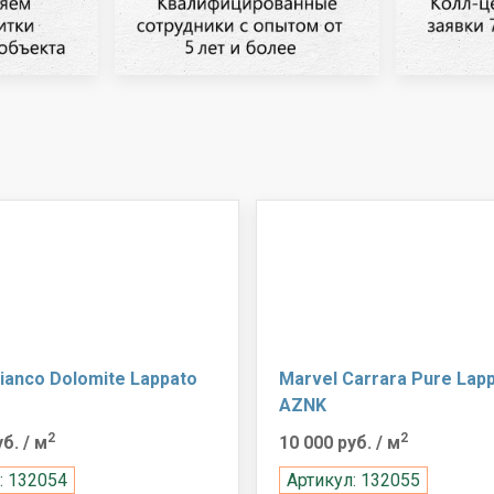
ianco Dolomite Lappato
Marvel Carrara Pure Lap
AZNK
2
2
уб.
/ м
10 000 руб.
/ м
: 132054
Артикул: 132055