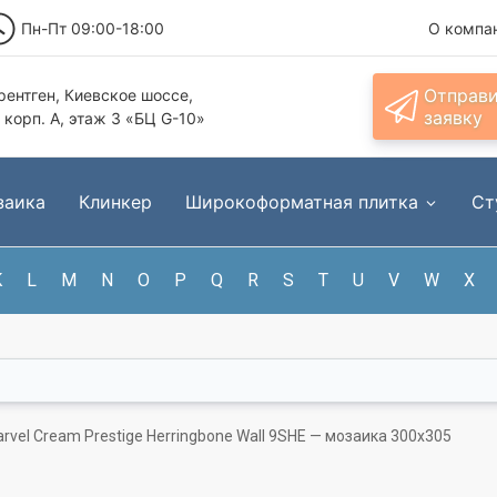
Пн-Пт 09:00-18:00
О компа
Отправ
ентген, Киевское шоссе,
заявку
, корп. А, этаж 3 «БЦ G-10»
заика
Клинкер
Широкоформатная плитка
Ст
K
L
M
N
O
P
Q
R
S
T
U
V
W
X
rvel Cream Prestige Herringbone Wall 9SHE — мозаика 300x305