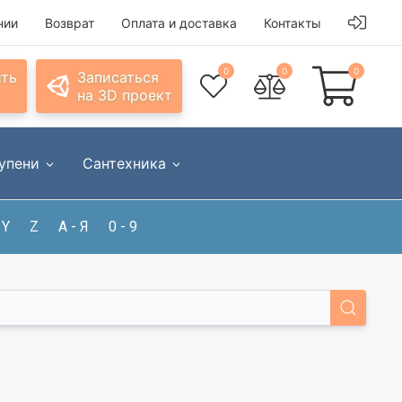
нии
Возврат
Оплата и доставка
Контакты
0
0
0
ить
Записаться
на 3D проект
упени
Сантехника
Y
Z
А - Я
0 - 9