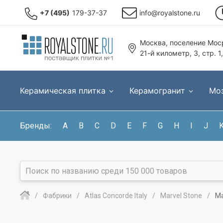
+7 (495)
179-37-37
info@royalstone.ru
Москва, поселение Моср
21-й километр, 3, стр. 1
Керамическая плитка
Керамогранит
Мо
Бренды:
A
B
C
D
E
F
G
H
I
J
Фабрики
Atlas Concorde Italy
Marvel Stone
Ma