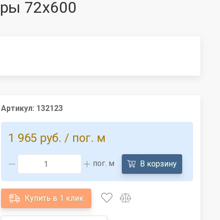
юры 72x600
Артикул:
132123
1 965 руб.
/ пог. м
пог. м
В корзину
Купить в 1 клик