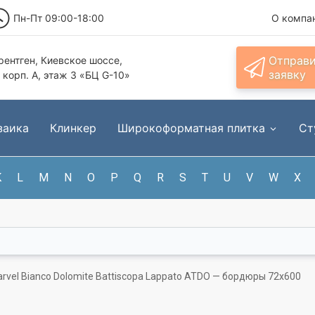
Пн-Пт 09:00-18:00
О компа
Отправ
ентген, Киевское шоссе,
заявку
, корп. А, этаж 3 «БЦ G-10»
заика
Клинкер
Широкоформатная плитка
Ст
K
L
M
N
O
P
Q
R
S
T
U
V
W
X
rvel Bianco Dolomite Battiscopa Lappato ATDO — бордюры 72x600