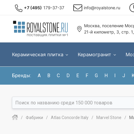
+7 (495)
179-37-37
info@royalstone.ru
Москва, поселение Моср
21-й километр, 3, стр. 1
Керамическая плитка
Керамогранит
Мо
Бренды:
A
B
C
D
E
F
G
H
I
J
Фабрики
Atlas Concorde Italy
Marvel Stone
Ma