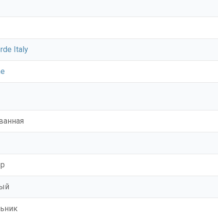
rde Italy
ne
ванная
ор
лый
ьник