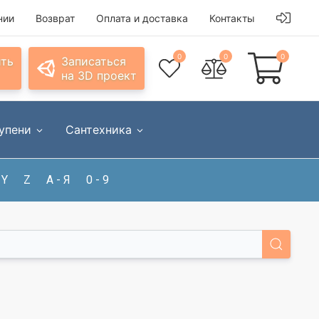
нии
Возврат
Оплата и доставка
Контакты
0
0
0
ить
Записаться
на 3D проект
упени
Сантехника
Y
Z
А - Я
0 - 9