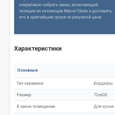
оперативно собрать заказ, включающий
позиции из коллекции Marvel Stone и доставить
его в кратчайшие сроки по разумной цене.
Характеристики
Основные
Тип керамики
Бордюры
Размер
72x600
В какое помещение
Для кухни 