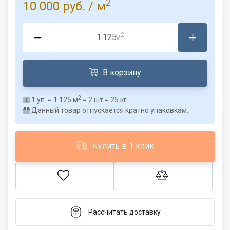
2
10 000 руб.
/ м
2
м
В корзину
2
1
уп. =
1.125
м
=
2
шт =
25
кг
Данный товар отпускается кратно упаковкам.
Купить в 1 клик
Рассчитать доставку