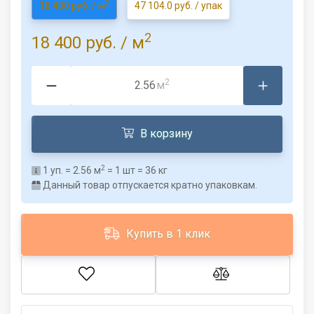
2
18 400 руб. / м
47 104.0 руб. / упак
2
18 400 руб.
/ м
2
м
В корзину
2
1
уп. =
2.56
м
=
1
шт =
36
кг
Данный товар отпускается кратно упаковкам.
Купить в 1 клик