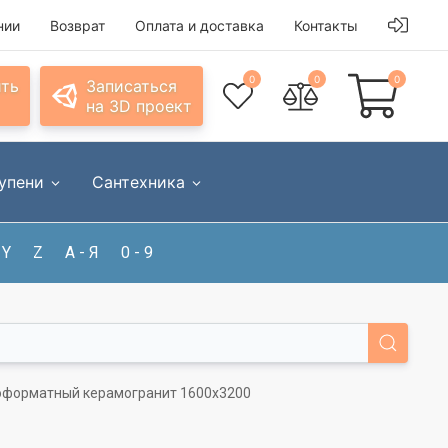
нии
Возврат
Оплата и доставка
Контакты
0
0
0
ить
Записаться
на 3D проект
упени
Сантехника
Y
Z
А - Я
0 - 9
ирокоформатный керамогранит 1600x3200