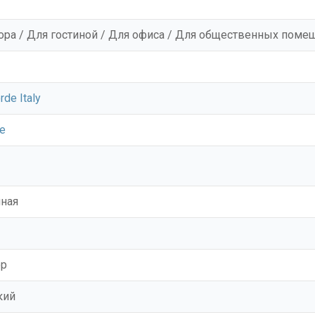
ора / Для гостиной / Для офиса / Для общественных поме
rde Italy
ne
ная
ор
кий