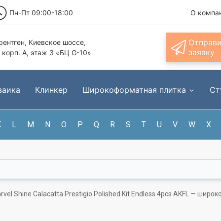
Пн-Пт 09:00-18:00
О компа
Отправ
ентген, Киевское шоссе,
заявку
, корп. А, этаж 3 «БЦ G-10»
заика
Клинкер
Широкоформатная плитка
Ст
K
L
M
N
O
P
Q
R
S
T
U
V
W
X
rvel Shine Calacatta Prestigio Polished Kit Endless 4pcs AKFL — ш