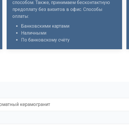
способом. Также, принимаем бесконтактную
предоплату без визитов в офис. Способы
оплаты:
Банковскими картами
Наличными
По банковскому счёту
матный керамогранит