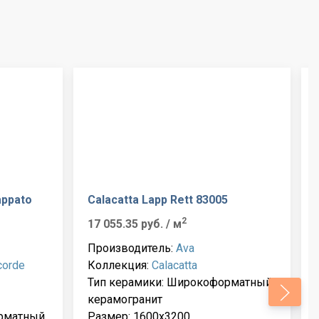
appato
Calacatta Lapp Rett 83005
2
17 055.35 руб.
/ м
Производитель:
Ava
corde
Коллекция:
Calacatta
Тип керамики: Широкоформатный
керамогранит
рматный
Размер: 1600x3200