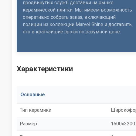
продвинутых служб доставки на рынке
керамической плитки. Мы имеем возможность
оперативно собрать заказ, включающий
позиции из коллекции Marvel Shine и доставить
его в кратчайшие сроки по разумной цене.
Характеристики
Основные
Тип керамики
Широкофор
Размер
1600x3200