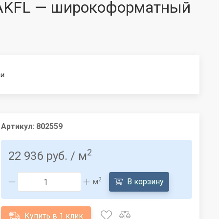
pcs AKFL — широкоформатный
ии
Артикул:
802559
2
22 936 руб.
/ м
2
м
В корзину
Купить в 1 клик