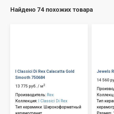
Найдено 74 похожих товара
I Classici Di Rex Calacatta Gold
Jewels R
Smooth 750684
14 560 р
2
13 775 руб.
/ м
Произво
Производитель:
Rex
Коллекц
Коллекция:
I Classici Di Rex
Тип кер
Тип керамики: Широкоформатный
керамог
керамогранит
Размер: 