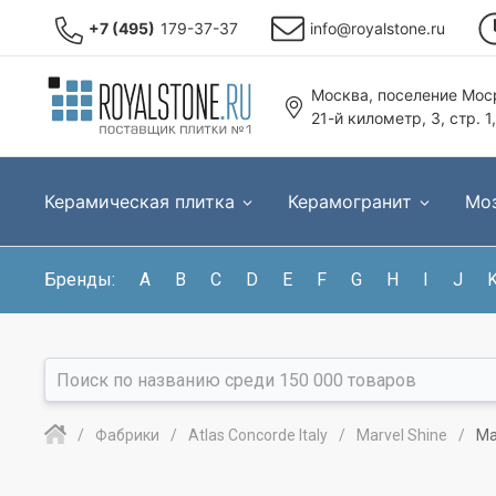
+7 (495)
179-37-37
info@royalstone.ru
Москва, поселение Моср
21-й километр, 3, стр. 1
Керамическая плитка
Керамогранит
Мо
Бренды:
A
B
C
D
E
F
G
H
I
J
Фабрики
Atlas Concorde Italy
Marvel Shine
Ma