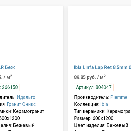
LR Беж
Ibla Linfa Lap Ret 8.5mm 
2
2
б.
/ м
89.85 руб.
/ м
: 266158
Артикул: 804047
дитель:
Идальго
Производитель:
Piemme
ия:
Гранит Оникс
Коллекция:
Ibla
мики: Керамогранит
Тип керамики: Керамогра
 600x1200
Размер: 600x1200
делия: Бежевый
Цвет изделия: Бежевый