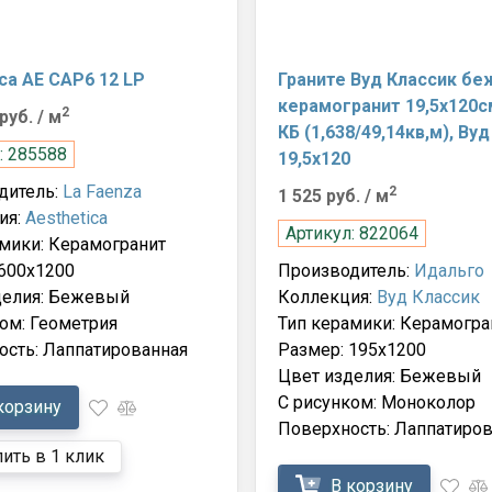
ca AE CAP6 12 LP
Граните Вуд Классик б
керамогранит 19,5х120
2
 руб.
/ м
КБ (1,638/49,14кв,м), Ву
: 285588
19,5х120
дитель:
La Faenza
2
1 525 руб.
/ м
ия:
Aesthetica
Артикул: 822064
мики: Керамогранит
 600x1200
Производитель:
Идальго
делия: Бежевый
Коллекция:
Вуд Классик
ом: Геометрия
Тип керамики: Керамогра
ость: Лаппатированная
Размер: 195x1200
Цвет изделия: Бежевый
С рисунком: Моноколор
корзину
Поверхность: Лаппатиров
ить в 1 клик
В корзину