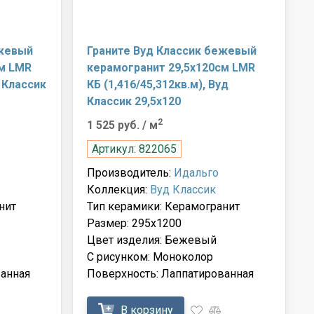
ежевый
Граните Вуд Классик бежевый
см LMR
керамогранит 29,5х120см LMR
д Классик
КБ (1,416/45,312кв.м), Вуд
Классик 29,5х120
2
1 525 руб.
/ м
Артикул: 822065
Производитель:
Идальго
Коллекция:
Вуд Классик
нит
Тип керамики: Керамогранит
Размер: 295x1200
Цвет изделия: Бежевый
С рисунком: Моноколор
анная
Поверхность: Лаппатированная
В корзину