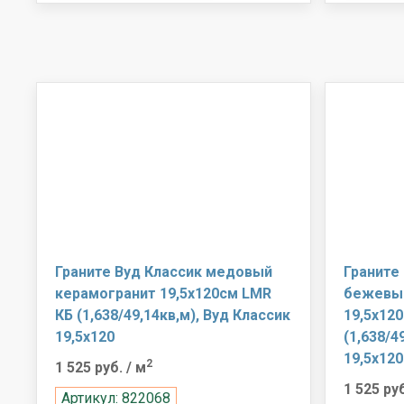
Граните Вуд Классик медовый
Граните
керамогранит 19,5х120см LMR
бежевый
КБ (1,638/49,14кв,м), Вуд Классик
19,5х12
19,5х120
(1,638/4
19,5х120
2
1 525 руб.
/ м
1 525 ру
Артикул: 822068