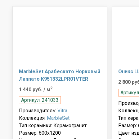
MarbleSet Арабескато Норковый
Оникс L
Лаппато K951332LPR01VTER
2 800 ру
2
1 440 руб.
/ м
Артикул
Артикул: 241033
Произво
Производитель:
Vitra
Коллекц
Коллекция:
MarbleSet
Тип кера
Тип керамики: Керамогранит
Размер:
Размер: 600x1200
Цвет из