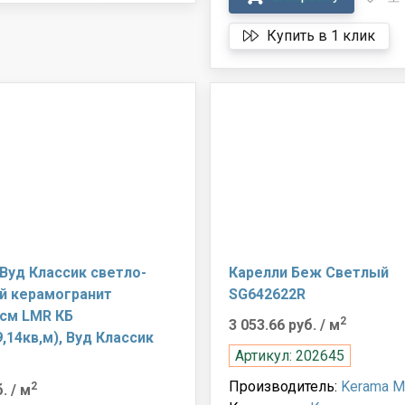
Купить в 1 клик
 Вуд Классик светло-
Карелли Беж Светлый
 керамогранит
SG642622R
0см LMR КБ
2
3 053.66 руб.
/ м
9,14кв,м), Вуд Классик
Артикул: 202645
Производитель:
Kerama M
2
б.
/ м