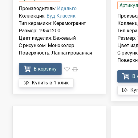
Артикул
Производитель:
Идальго
Коллекция:
Вуд Классик
Произво
Тип керамики: Керамогранит
Коллекц
Размер: 195x1200
Тип кера
Цвет изделия: Бежевый
Размер:
С рисунком: Моноколор
Цвет из
Поверхность: Лаппатированная
С рисун
Поверхн
В корзину
В 
Купить в 1 клик
Куп