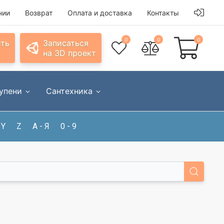
нии
Возврат
Оплата и доставка
Контакты
0
0
0
ить
Записаться
на 3D проект
упени
Сантехника
Y
Z
А - Я
0 - 9