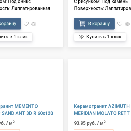
ом: Под оникс
С рисунком: Под камень
ость: Лаппатированная
Поверхность: Лаппатиров
корзину
В корзину
ить в 1 клик
Купить в 1 клик
гранит MEMENTO
Керамогранит AZIMUTH
 SAND ANT 3D R 60x120
MERIDIAN MOLATO RETT 
2
2
уб.
/ м
93.95 руб.
/ м