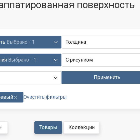
аппатированная поверхность
сть
Выбрано - 1
Толщина
лия
Выбрано - 1
С рисунком
Применить
евый
Очистить фильтры
Товары
Коллекции