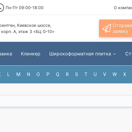
Пн-Пт 09:00-18:00
О компа
Отправ
ентген, Киевское шоссе,
заявку
, корп. А, этаж 3 «БЦ G-10»
заика
Клинкер
Широкоформатная плитка
Ст
K
L
M
N
O
P
Q
R
S
T
U
V
W
X