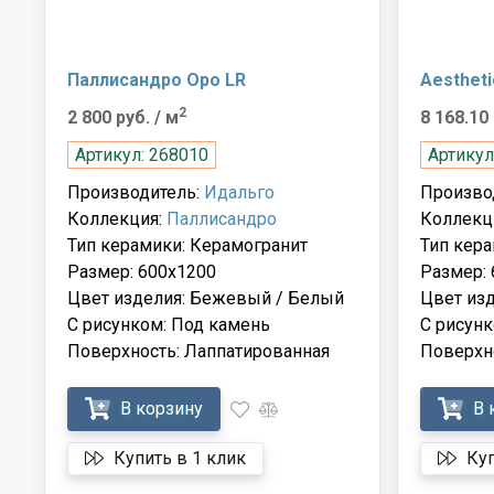
Паллисандро Оро LR
Aestheti
2
2 800 руб.
/ м
8 168.10
Артикул: 268010
Артикул
Производитель:
Идальго
Произво
Коллекция:
Паллисандро
Коллекц
Тип керамики: Керамогранит
Тип кера
Размер: 600x1200
Размер:
Цвет изделия: Бежевый / Белый
Цвет из
С рисунком: Под камень
С рисунк
Поверхность: Лаппатированная
Поверхн
В корзину
В 
Купить в 1 клик
Куп