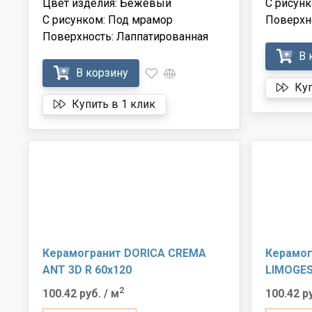
Цвет изделия: Бежевый
С рисунк
С рисунком: Под мрамор
Поверхн
Поверхность: Лаппатированная
В 
В корзину
Куп
Купить в 1 клик
Керамогранит DORICA CREMA
Керамо
ANT 3D R 60x120
LIMOGES
2
100.42 руб.
/ м
100.42 р