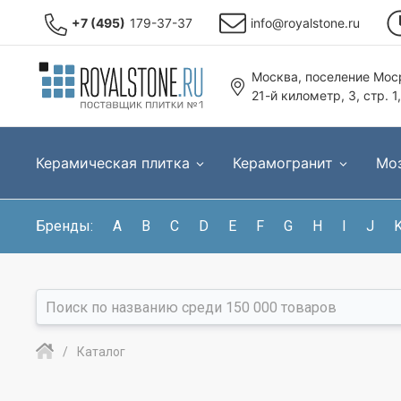
+7 (495)
179-37-37
info@royalstone.ru
Москва, поселение Моср
21-й километр, 3, стр. 1
Керамическая плитка
Керамогранит
Мо
Бренды:
A
B
C
D
E
F
G
H
I
J
Каталог