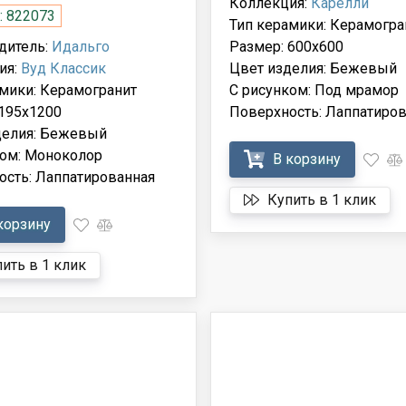
Коллекция:
Карелли
: 822073
Тип керамики: Керамогра
дитель:
Идальго
Размер: 600x600
ия:
Вуд Классик
Цвет изделия: Бежевый
мики: Керамогранит
С рисунком: Под мрамор
 195x1200
Поверхность: Лаппатиров
делия: Бежевый
ком: Моноколор
В корзину
ость: Лаппатированная
Купить в 1 клик
корзину
ить в 1 клик