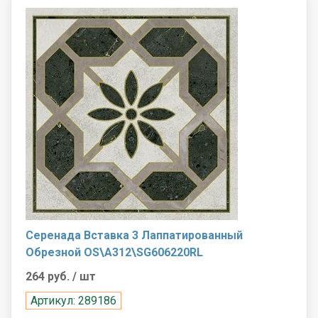
Серенада Вставка 3 Лаппатированный
Обрезной OS\A312\SG606220RL
264 руб.
/ шт
Артикул: 289186