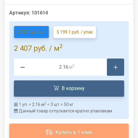
Артикул:
101614
2
2 407 руб. / м
5 199.1 руб. / упак
2
2 407 руб.
/ м
2
м
В корзину
2
1
уп. =
2.16
м
=
3
шт =
50
кг
Данный товар отпускается кратно упаковкам.
Купить в 1 клик