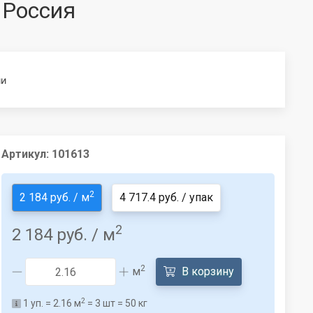
 Россия
ии
Артикул:
101613
2
2 184 руб. / м
4 717.4 руб. / упак
2
2 184 руб.
/ м
2
м
В корзину
2
1
уп. =
2.16
м
=
3
шт =
50
кг