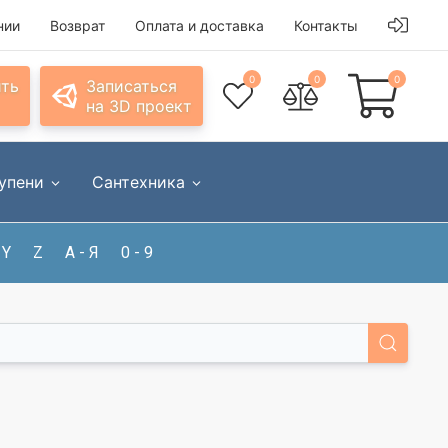
нии
Возврат
Оплата и доставка
Контакты
0
0
0
ить
Записаться
на 3D проект
упени
Сантехника
Y
Z
А - Я
0 - 9