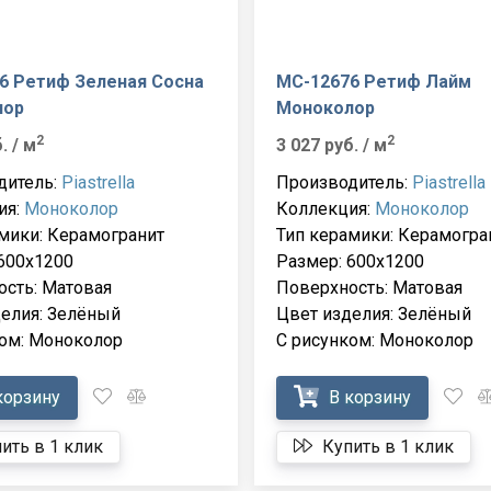
6 Ретиф Зеленая Сосна
MC-12676 Ретиф Лайм
лор
Моноколор
2
2
б.
/ м
3 027 руб.
/ м
дитель:
Piastrella
Производитель:
Piastrella
ия:
Моноколор
Коллекция:
Моноколор
мики: Керамогранит
Тип керамики: Керамогра
600x1200
Размер: 600x1200
сть: Матовая
Поверхность: Матовая
елия: Зелёный
Цвет изделия: Зелёный
ком: Моноколор
С рисунком: Моноколор
корзину
В корзину
ить в 1 клик
Купить в 1 клик