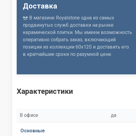
Доставка
В магазине Royalstone одна из самых
продвинутых служб доставки на рынке
керамической плитки. Мы имеем возможность
оперативно собрать заказ, включающий
позиции из коллекции 60x120 и доставить его
в кратчайшие сроки по разумной цене.
Характеристики
В офисе
да
Основные