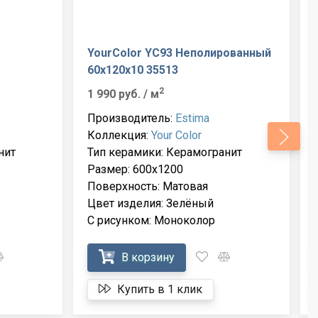
YourColor YC93 Неполированный
60x120x10 35513
2
1 990 руб.
/ м
Производитель:
Estima
Коллекция:
Your Color
нит
Тип керамики: Керамогранит
Размер: 600x1200
Поверхность: Матовая
Цвет изделия: Зелёный
С рисунком: Моноколор
В корзину
Купить в 1 клик