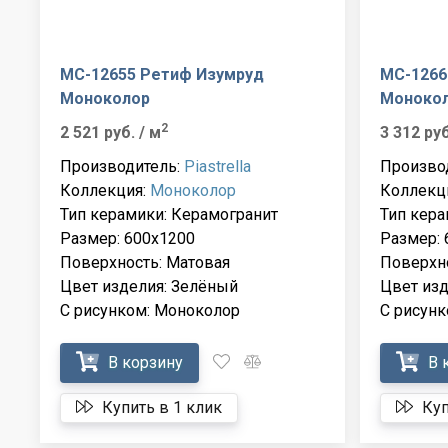
MC-12655 Ретиф Изумруд
MC-1266
Моноколор
Моноко
2
2 521 руб.
/ м
3 312 ру
Производитель:
Piastrella
Произво
Коллекция:
Моноколор
Коллекц
Тип керамики: Керамогранит
Тип кера
Размер: 600x1200
Размер: 
Поверхность: Матовая
Поверхно
Цвет изделия: Зелёный
Цвет изд
С рисунком: Моноколор
С рисун
В корзину
В 
Купить в 1 клик
Куп