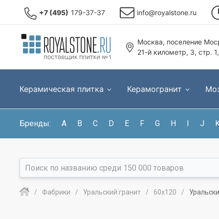
+7 (495)
179-37-37
info@royalstone.ru
Москва, поселение Моср
21-й километр, 3, стр. 1
Керамическая плитка
Керамогранит
Мо
Бренды:
A
B
C
D
E
F
G
H
I
J
Фабрики
Уральский гранит
60x120
Уральски