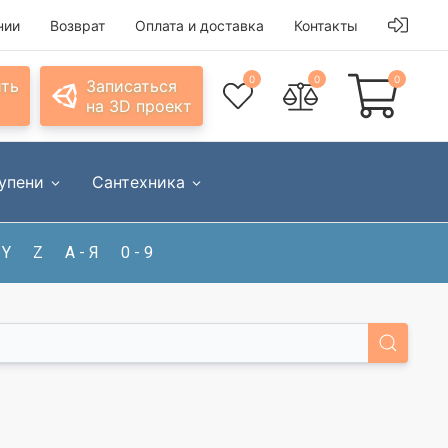
нии
Возврат
Оплата и доставка
Контакты
0
0
0
ить
Записаться
на 3D проект
упени
Сантехника
Y
Z
А - Я
0 - 9