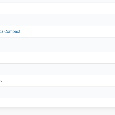
ica Compact
ь