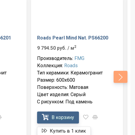
66201
Roads Pearl Mind Nat. PS66200
2
9 794.50 руб.
/ м
Производитель:
FMG
Коллекция:
Roads
нит
Тип керамики: Керамогранит
Размер: 600x600
Поверхность: Матовая
Цвет изделия: Серый
С рисунком: Под камень
В корзину
Купить в 1 клик