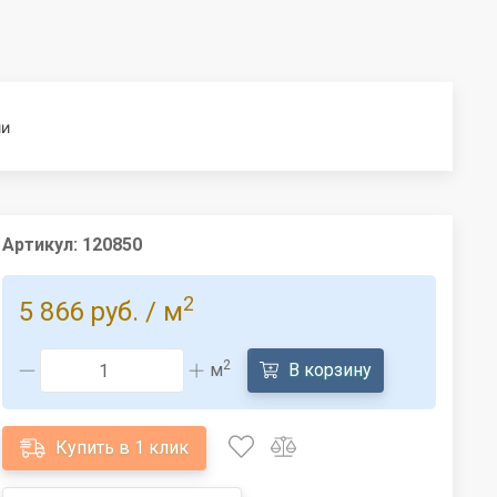
ии
Артикул:
120850
2
5 866 руб.
/ м
2
м
В корзину
Купить в 1 клик