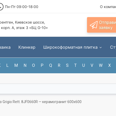
Пн-Пт 09:00-18:00
О компа
Отправ
ентген, Киевское шоссе,
заявку
, корп. А, этаж 3 «БЦ G-10»
заика
Клинкер
Широкоформатная плитка
Ст
K
L
M
N
O
P
Q
R
S
T
U
V
W
X
o Grigio Rett. 8JF0660R — керамогранит 600x600