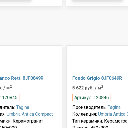
anco Rett. 8JF0849R
Fondo Grigio 8JF0649R
2
2
б.
/ м
5 622 руб.
/ м
: 120845
Артикул: 120846
дитель:
Tagina
Производитель:
Tagina
ия:
Umbria Antica Compact
Коллекция:
Umbria Antica
мики: Керамогранит
Тип керамики: Керамогра
450x900
Размер: 450x900