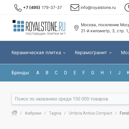
+7 (495)
179-37-37
info@royalstone.ru
Москва, поселение Моср
21-й километр, 3, стр. 1
Керамическая плитка
Керамогранит
Мо
Бренды:
A
B
C
D
E
F
G
H
I
J
Фабрики
Tagina
Umbria Antica Compact
Fond