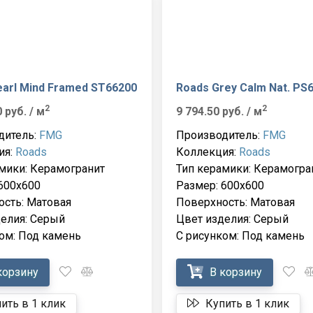
arl Mind Framed ST66200
Roads Grey Calm Nat. PS
2
2
0 руб.
/ м
9 794.50 руб.
/ м
дитель:
FMG
Производитель:
FMG
ия:
Roads
Коллекция:
Roads
мики: Керамогранит
Тип керамики: Керамогра
600x600
Размер: 600x600
сть: Матовая
Поверхность: Матовая
елия: Серый
Цвет изделия: Серый
ом: Под камень
С рисунком: Под камень
корзину
В корзину
ить в 1 клик
Купить в 1 клик