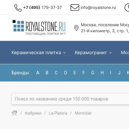
+7 (495)
179-37-37
info@royalstone.ru
Москва, поселение Моср
21-й километр, 3, стр. 1
Керамическая плитка
Керамогранит
Мо
Бренды:
A
B
C
D
E
F
G
H
I
J
Фабрики
La Platera
Montclair