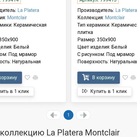
дитель:
La Platera
Производитель:
La Platera
ия:
Montclair
Коллекция:
Montclair
амики: Керамическая
Тип керамики: Керамичес
плитка
350x900
Размер: 350x900
делия: Белый
Цвет изделия: Белый
ком: Под мрамор
С рисунком: Под мрамор
сть: Натуральная
Поверхность: Натуральна
корзину
В корзину
ить в 1 клик
Купить в 1 клик
1
оллекцию La Platera Montclair