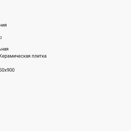
ния
2
ьная
Керамическая плитка
350x900