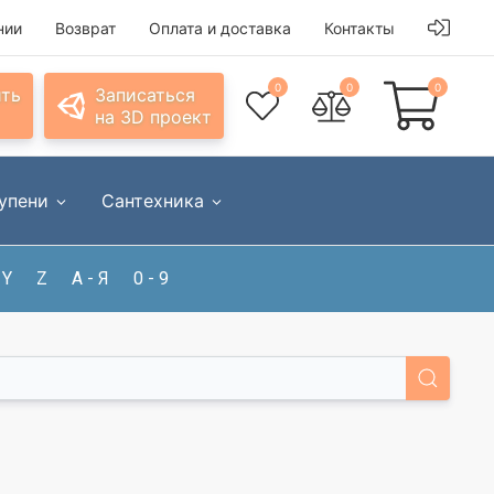
нии
Возврат
Оплата и доставка
Контакты
0
0
0
ить
Записаться
на 3D проект
упени
Сантехника
Y
Z
А - Я
0 - 9