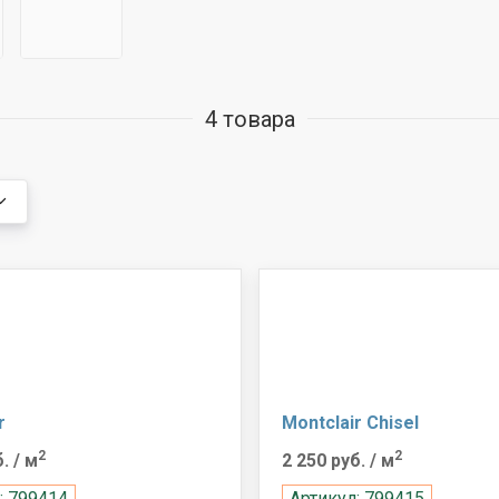
4 товара
r
Montclair Chisel
2
2
б.
/ м
2 250 руб.
/ м
: 799414
Артикул: 799415