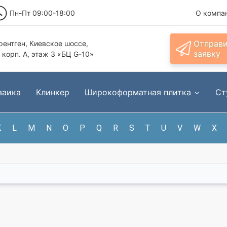
Пн-Пт 09:00-18:00
О компа
Отправ
ентген, Киевское шоссе,
заявку
, корп. А, этаж 3 «БЦ G-10»
заика
Клинкер
Широкоформатная плитка
Ст
K
L
M
N
O
P
Q
R
S
T
U
V
W
X