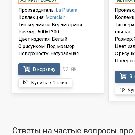
Производитель:
La Platera
Произво
Коллекция:
Montclair
Коллекц
Тип керамики: Керамогранит
Тип кер
Размер: 600x1200
плитка
Цвет изделия: Белый
Размер: 
С рисунком: Под мрамор
Цвет из
Поверхность: Натуральная
С рисун
Поверхно
В корзину
В 
Купить в 1 клик
Куп
Ответы на частые вопросы про к