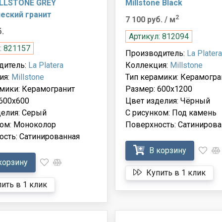
ILLSTONE GREY
Millstone Black
еский гранит
2
7 100 руб.
/ м
б.
Артикул: 812094
: 821157
Производитель:
La Platera
дитель:
La Platera
Коллекция:
Millstone
ия:
Millstone
Тип керамики: Керамогра
мики: Керамогранит
Размер: 600x1200
600x600
Цвет изделия: Чёрный
делия: Серый
С рисунком: Под камень
ком: Моноколор
Поверхность: Сатинирова
ость: Сатинированная
В корзину
корзину
Купить в 1 клик
ить в 1 клик