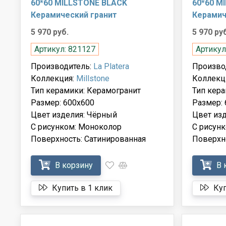
60*60 MILLSTONE BLACK
60*60 M
Керамический гранит
Керамич
5 970 руб.
5 970 ру
Артикул: 821127
Артикул
Производитель:
La Platera
Произво
Коллекция:
Millstone
Коллекц
Тип керамики: Керамогранит
Тип кера
Размер: 600x600
Размер: 
Цвет изделия: Чёрный
Цвет из
С рисунком: Моноколор
С рисун
Поверхность: Сатинированная
Поверхн
В корзину
В 
Купить в 1 клик
Куп