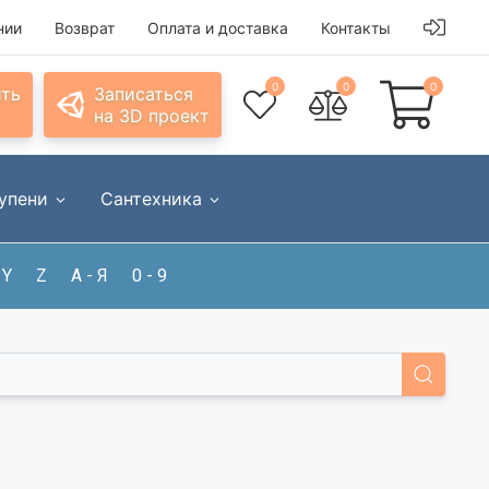
нии
Возврат
Оплата и доставка
Контакты
0
0
0
ить
Записаться
на 3D проект
упени
Сантехника
Y
Z
А - Я
0 - 9