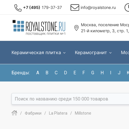
+7 (495)
179-37-37
info@royalstone.ru
Москва, поселение Моср
21-й километр, 3, стр. 1
Керамическая плитка
Керамогранит
Мо
Бренды:
A
B
C
D
E
F
G
H
I
J
Фабрики
La Platera
Millstone