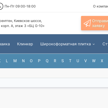
Пн-Пт 09:00-18:00
О компа
Отправ
ентген, Киевское шоссе,
заявку
, корп. А, этаж 3 «БЦ G-10»
заика
Клинкер
Широкоформатная плитка
Ст
K
L
M
N
O
P
Q
R
S
T
U
V
W
X