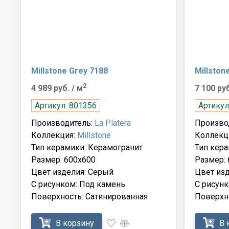
Millstone Grey 7188
Millston
2
4 989 руб.
/ м
7 100 ру
Артикул: 801356
Артикул
Производитель:
La Platera
Произво
Коллекция:
Millstone
Коллекц
Тип керамики: Керамогранит
Тип кера
Размер: 600x600
Размер:
Цвет изделия: Серый
Цвет из
С рисунком: Под камень
С рисунк
Поверхность: Сатинированная
Поверхн
В корзину
В 