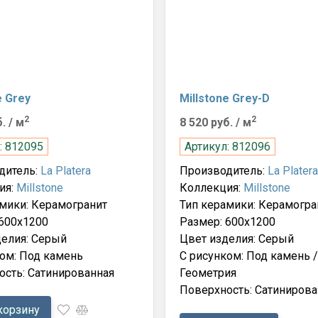
e Grey
Millstone Grey-D
2
2
б.
/ м
8 520 руб.
/ м
: 812095
Артикул: 812096
дитель:
La Platera
Производитель:
La Platera
ия:
Millstone
Коллекция:
Millstone
мики: Керамогранит
Тип керамики: Керамогра
 600x1200
Размер: 600x1200
делия: Серый
Цвет изделия: Серый
ом: Под камень
С рисунком: Под камень /
ость: Сатинированная
Геометрия
Поверхность: Сатинирова
корзину