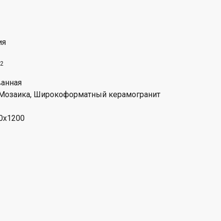
ия
2
анная
 Мозаика, Широкоформатный керамогранит
00x1200