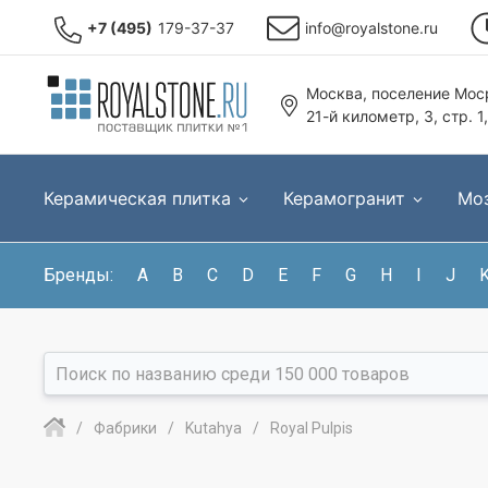
+7 (495)
179-37-37
info@royalstone.ru
Москва, поселение Моср
21-й километр, 3, стр. 1
Керамическая плитка
Керамогранит
Мо
Бренды:
A
B
C
D
E
F
G
H
I
J
Фабрики
Kutahya
Royal Pulpis