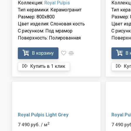
Коллекция:
Royal Pulpis
Коллекц
Тип керамики: Керамогранит
Тип кера
Размер: 800x800
Размер: 
Цвет изделия: Слоновая кость
Цвет из
С рисунком: Под мрамор
С рисун
Поверхность: Полированная
Поверхн
В корзину
В 
Купить в 1 клик
Куп
Royal Pulpis Light Grey
Royal Pu
2
7 490 руб.
/ м
7 490 ру