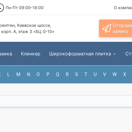
Пн-Пт 09:00-18:00
О компа
Отправ
ентген, Киевское шоссе,
заявку
, корп. А, этаж 3 «БЦ G-10»
заика
Клинкер
Широкоформатная плитка
Ст
K
L
M
N
O
P
Q
R
S
T
U
V
W
X