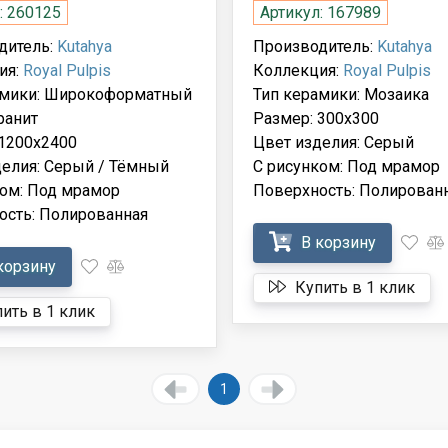
: 260125
Артикул: 167989
дитель:
Kutahya
Производитель:
Kutahya
ия:
Royal Pulpis
Коллекция:
Royal Pulpis
амики: Широкоформатный
Тип керамики: Мозаика
ранит
Размер: 300x300
 1200x2400
Цвет изделия: Серый
делия: Серый / Тёмный
С рисунком: Под мрамор
ком: Под мрамор
Поверхность: Полирован
ость: Полированная
В корзину
корзину
Купить в 1 клик
ить в 1 клик
1