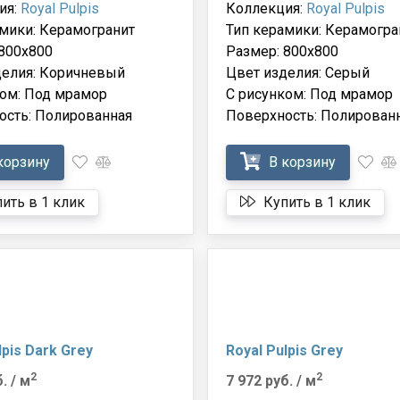
ия:
Royal Pulpis
Коллекция:
Royal Pulpis
мики: Керамогранит
Тип керамики: Керамогра
800x800
Размер: 800x800
делия: Коричневый
Цвет изделия: Серый
ком: Под мрамор
С рисунком: Под мрамор
ость: Полированная
Поверхность: Полирован
корзину
В корзину
ить в 1 клик
Купить в 1 клик
lpis Dark Grey
Royal Pulpis Grey
2
2
б.
/ м
7 972 руб.
/ м