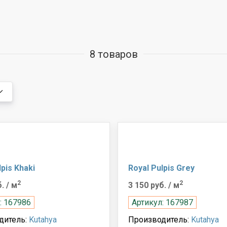
8 товаров
lpis Khaki
Royal Pulpis Grey
2
2
б.
/ м
3 150 руб.
/ м
: 167986
Артикул: 167987
дитель:
Kutahya
Производитель:
Kutahya