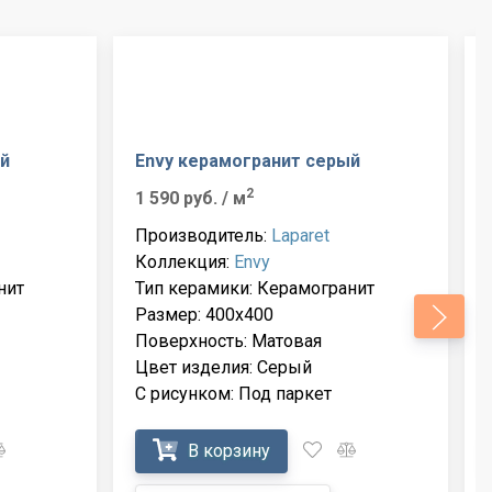
й
Envy керамогранит серый
2
1 590 руб.
/ м
Производитель:
Laparet
Коллекция:
Envy
нит
Тип керамики: Керамогранит
Размер: 400x400
Поверхность: Матовая
Цвет изделия: Серый
С рисунком: Под паркет
В корзину