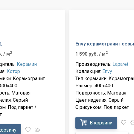
Д
Envy керамогранит серы
2
2
б.
/ м
1 590 руб.
/ м
дитель:
Керамин
Производитель:
Laparet
ия:
Котор
Коллекция:
Envy
мики: Керамогранит
Тип керамики: Керамогра
400x400
Размер: 400x400
сть: Матовая
Поверхность: Матовая
елия: Серый
Цвет изделия: Серый
ом: Под паркет /
С рисунком: Под паркет
т
В корзину
корзину