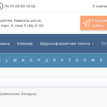
Пн-Пт 09:00-18:00
О компа
Отправ
ентген, Киевское шоссе,
заявку
, корп. А, этаж 3 «БЦ G-10»
заика
Клинкер
Широкоформатная плитка
Ст
K
L
M
N
O
P
Q
R
S
T
U
V
W
X
керамогранит, Беларусь