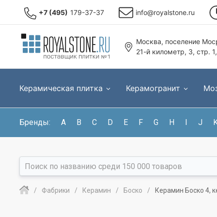
+7 (495)
179-37-37
info@royalstone.ru
Москва, поселение Моср
21-й километр, 3, стр. 1
Керамическая плитка
Керамогранит
Мо
Бренды:
A
B
C
D
E
F
G
H
I
J
Фабрики
Керамин
Боско
Керамин Боско 4, 