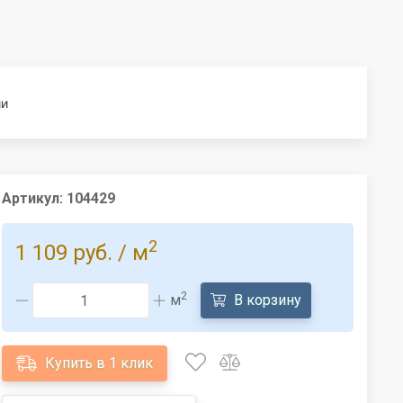
ии
Артикул:
104429
2
1 109 руб.
/ м
2
м
В корзину
Купить в 1 клик