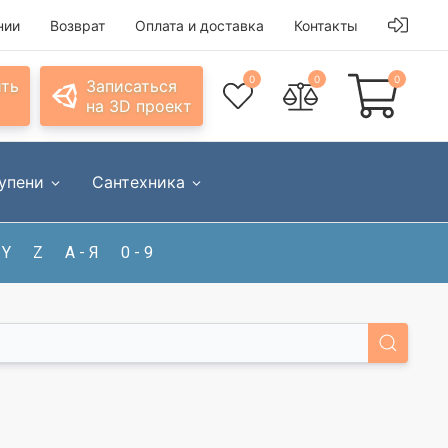
нии
Возврат
Оплата и доставка
Контакты
0
0
0
ить
Записаться
на 3D проект
упени
Сантехника
Y
Z
А - Я
0 - 9