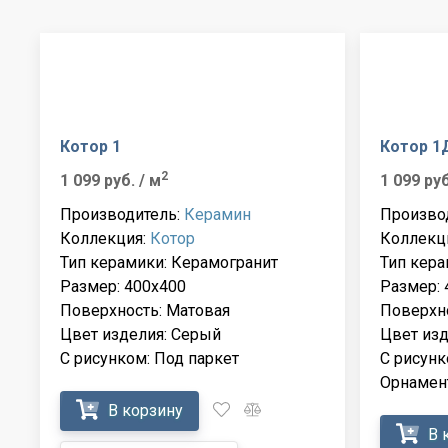
Котор 1
Котор 1
2
1 099 руб.
/ м
1 099 ру
Производитель:
Керамин
Произво
Коллекция:
Котор
Коллекц
Тип керамики: Керамогранит
Тип кера
Размер: 400x400
Размер: 
Поверхность: Матовая
Поверхно
Цвет изделия: Серый
Цвет изд
С рисунком: Под паркет
С рисунк
Орнамен
В корзину
В 