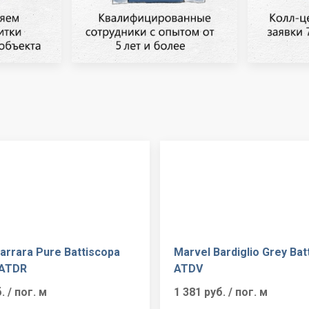
arrara Pure Battiscopa
Marvel Bardiglio Grey Bat
 ATDR
ATDV
б.
/ пог. м
1 381 руб.
/ пог. м