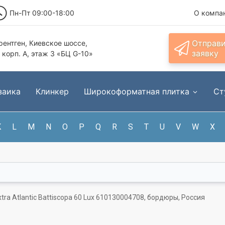
Пн-Пт 09:00-18:00
О компа
Отправ
ентген, Киевское шоссе,
заявку
, корп. А, этаж 3 «БЦ G-10»
заика
Клинкер
Широкоформатная плитка
Ст
K
L
M
N
O
P
Q
R
S
T
U
V
W
X
xtra Atlantic Battiscopa 60 Lux 610130004708, бордюры, Россия