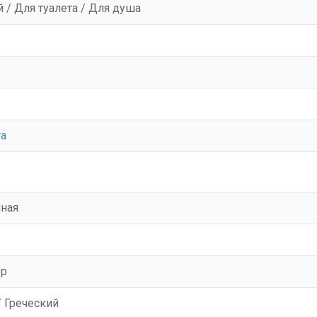
 / Для туалета / Для душа
ra
ная
ор
 Греческий