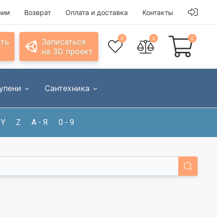
нии
Возврат
Оплата и доставка
Контакты
0
0
0
ить
Записаться
на 3D проект
упени
Сантехника
Y
Z
А - Я
0 - 9