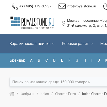
+7 (495)
179-37-37
info@royalstone.ru
Москва, поселение Моср
21-й километр, 3, стр. 1
Керамическая плитка
Керамогранит
Мо
Бренды:
A
B
C
D
E
F
G
H
I
J
Фабрики
Italon
Charme Extra
Italon Charme E