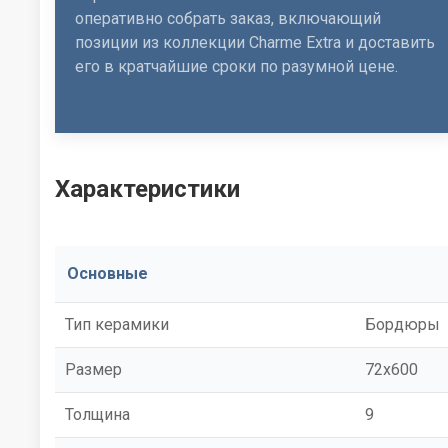
оперативно собрать заказ, включающий
позиции из коллекции Charme Extra и доставить
его в кратчайшие сроки по разумной цене.
Характеристики
Основные
Тип керамики
Бордюры
Размер
72x600
Толщина
9