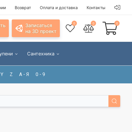
нии
Возврат
Оплата и доставка
Контакты
0
0
0
ить
Записаться
на 3D проект
упени
Сантехника
Y
Z
А - Я
0 - 9