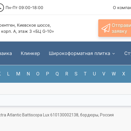
Пн-Пт 09:00-18:00
О компа
Отправ
ентген, Киевское шоссе,
заявку
, корп. А, этаж 3 «БЦ G-10»
заика
Клинкер
Широкоформатная плитка
Ст
K
L
M
N
O
P
Q
R
S
T
U
V
W
X
xtra Atlantic Battiscopa Lux 610130002138, бордюры, Россия