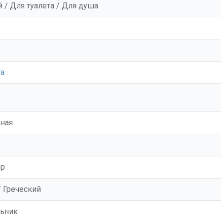
 / Для туалета / Для душа
ra
ная
ор
 Греческий
ьник