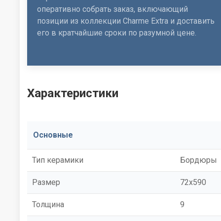
оперативно собрать заказ, включающий
позиции из коллекции Charme Extra и доставить
его в кратчайшие сроки по разумной цене.
Характеристики
Основные
Тип керамики
Бордюры
Размер
72x590
Толщина
9