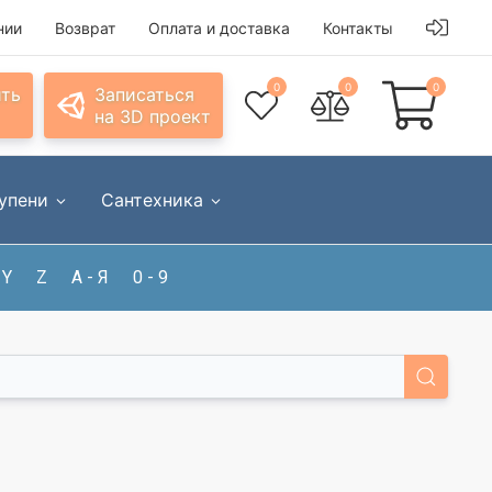
нии
Возврат
Оплата и доставка
Контакты
0
0
0
ить
Записаться
на 3D проект
упени
Сантехника
Y
Z
А - Я
0 - 9