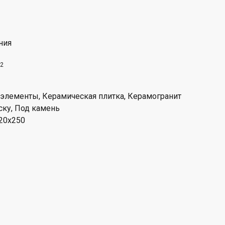
ния
2
лементы, Керамическая плитка, Керамогранит
ску, Под камень
220x250