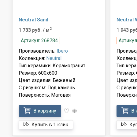
Neutral Sand
Neutral 
2
1 733 руб.
/ м
1 943 ру
Артикул: 268784
Артикул
Производитель:
Ibero
Произво
Коллекция:
Neutral
Коллекц
Тип керамики: Керамогранит
Тип кера
Размер: 600x600
Размер: 
Цвет изделия: Бежевый
Цвет из
С рисунком: Под камень
С рисунк
Поверхность: Матовая
Поверхн
В корзину
В 
Купить в 1 клик
Куп