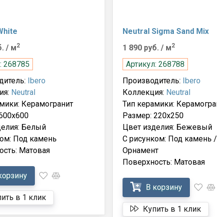
White
Neutral Sigma Sand Mix
2
2
б.
/ м
1 890 руб.
/ м
: 268785
Артикул: 268788
дитель:
Ibero
Производитель:
Ibero
ия:
Neutral
Коллекция:
Neutral
мики: Керамогранит
Тип керамики: Керамогра
600x600
Размер: 220x250
делия: Белый
Цвет изделия: Бежевый
ом: Под камень
С рисунком: Под камень /
ость: Матовая
Орнамент
Поверхность: Матовая
корзину
В корзину
ить в 1 клик
Купить в 1 клик