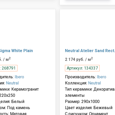
Sigma White Plain
Neutral Atelier Sand Rect
2
2
б.
/ м
2 174 руб.
/ м
: 268791
Артикул: 134337
дитель:
Ibero
Производитель:
Ibero
ия:
Neutral
Коллекция:
Neutral
мики: Керамогранит
Тип керамики: Декорати
220x250
элементы
делия: Белый
Размер: 290x1000
ом: Под камень
Цвет изделия: Бежевый
ость: Матовая
С рисунком: Орнамент