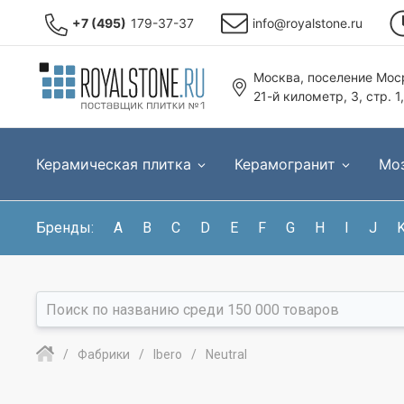
+7 (495)
179-37-37
info@royalstone.ru
Москва, поселение Моср
21-й километр, 3, стр. 1
Керамическая плитка
Керамогранит
Мо
Бренды:
A
B
C
D
E
F
G
H
I
J
Фабрики
Ibero
Neutral