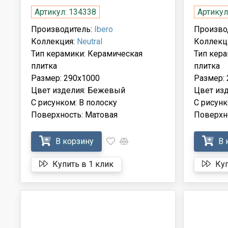
Артикул: 134338
Артикул
Производитель:
Ibero
Произво
Коллекция:
Neutral
Коллекц
Тип керамики: Керамическая
Тип кер
плитка
плитка
Размер: 290x1000
Размер:
Цвет изделия: Бежевый
Цвет из
С рисунком: В полоску
С рисунк
Поверхность: Матовая
Поверхн
В корзину
В 
Купить в 1 клик
Куп