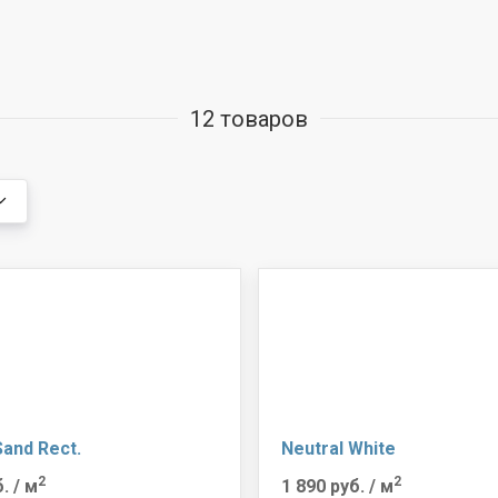
12 товаров
Sand Rect.
Neutral White
2
2
б.
/ м
1 890 руб.
/ м