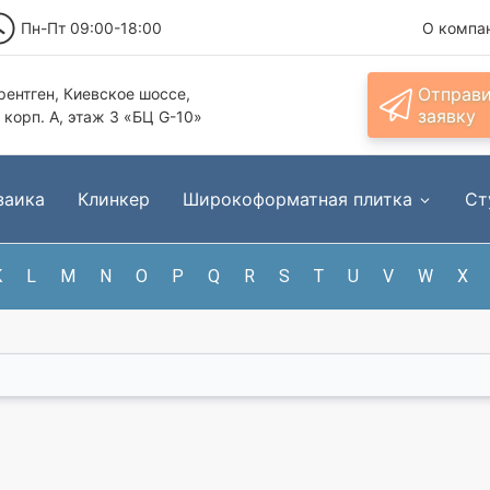
Пн-Пт 09:00-18:00
О компа
Отправ
ентген, Киевское шоссе,
заявку
, корп. А, этаж 3 «БЦ G-10»
заика
Клинкер
Широкоформатная плитка
Ст
K
L
M
N
O
P
Q
R
S
T
U
V
W
X