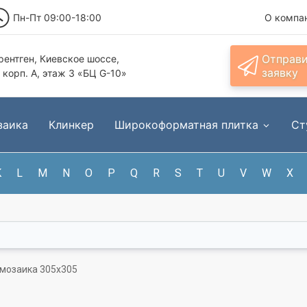
Пн-Пт 09:00-18:00
О компа
Отправ
ентген, Киевское шоссе,
заявку
, корп. А, этаж 3 «БЦ G-10»
заика
Клинкер
Широкоформатная плитка
Ст
K
L
M
N
O
P
Q
R
S
T
U
V
W
X
— мозаика 305x305