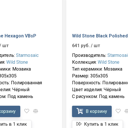
ne Hexagon VBsP
Wild Stone Black Polished
/ шт
641 руб.
/ шт
дитель:
Starmosaic
Производитель:
Starmosai
ия:
Wild Stone
Коллекция:
Wild Stone
мики: Мозаика
Тип керамики: Мозаика
305x305
Размер: 305x305
ость: Полированная
Поверхность: Полирован
делия: Чёрный
Цвет изделия: Чёрный
ом: Под камень
С рисунком: Под камень
корзину
В корзину
ить в 1 клик
Купить в 1 клик