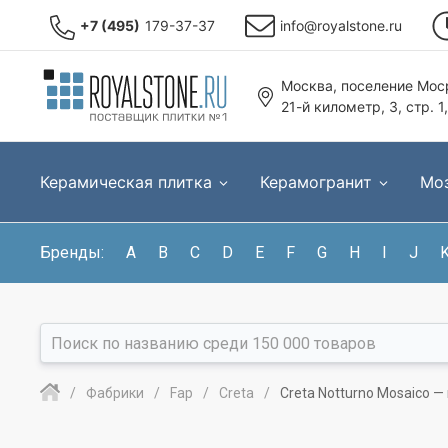
+7 (495)
179-37-37
info@royalstone.ru
Москва, поселение Моср
21-й километр, 3, стр. 1
Керамическая плитка
Керамогранит
Мо
Бренды:
A
B
C
D
E
F
G
H
I
J
Фабрики
Fap
Creta
Creta Notturno Mosaico 