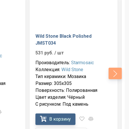
Wild Stone Black Polished
JMST034
531 руб.
/ шт
c
Производитель:
Starmosaic
Коллекция:
Wild Stone
Тип керамики: Мозаика
ная
Размер: 305x305
Поверхность: Полированная
Цвет изделия: Чёрный
С рисунком: Под камень
В корзину