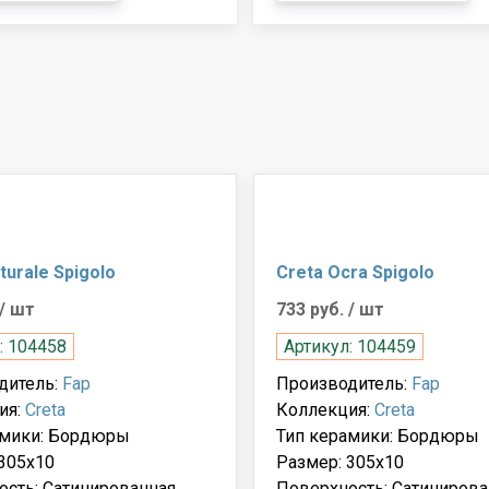
turale Spigolo
Creta Ocra Spigolo
/ шт
733 руб.
/ шт
: 104458
Артикул: 104459
дитель:
Fap
Производитель:
Fap
ия:
Creta
Коллекция:
Creta
амики: Бордюры
Тип керамики: Бордюры
305x10
Размер: 305x10
ость: Сатинированная
Поверхность: Сатинирова