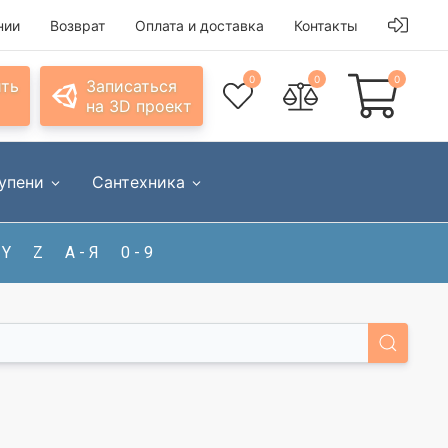
нии
Возврат
Оплата и доставка
Контакты
0
0
0
ить
Записаться
на 3D проект
упени
Сантехника
Y
Z
А - Я
0 - 9