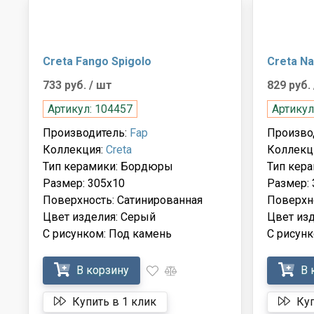
Creta Fango Spigolo
Creta Na
733 руб.
/ шт
829 руб.
Артикул: 104457
Артикул
Производитель:
Fap
Произво
Коллекция:
Creta
Коллекц
Тип керамики: Бордюры
Тип кер
Размер: 305x10
Размер: 
Поверхность: Сатинированная
Поверхн
Цвет изделия: Серый
Цвет из
С рисунком: Под камень
С рисунк
В корзину
В 
Купить в 1 клик
Куп