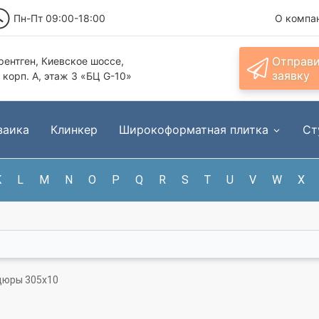
Пн-Пт 09:00-18:00
О компа
Отправ
ентген, Киевское шоссе,
заявку
, корп. А, этаж 3 «БЦ G-10»
заика
Клинкер
Широкоформатная плитка
Ст
K
L
M
N
O
P
Q
R
S
T
U
V
W
X
рдюры 305x10