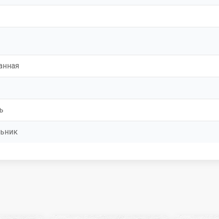
анная
ь
ьник