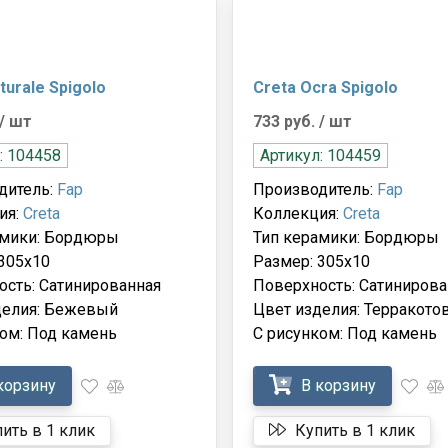
turale Spigolo
Creta Ocra Spigolo
/ шт
733 руб.
/ шт
: 104458
Артикул: 104459
дитель:
Fap
Производитель:
Fap
ия:
Creta
Коллекция:
Creta
амики: Бордюры
Тип керамики: Бордюры
305x10
Размер: 305x10
ость: Сатинированная
Поверхность: Сатинирова
делия: Бежевый
Цвет изделия: Терракото
ом: Под камень
С рисунком: Под камень
корзину
В корзину
ить в 1 клик
Купить в 1 клик