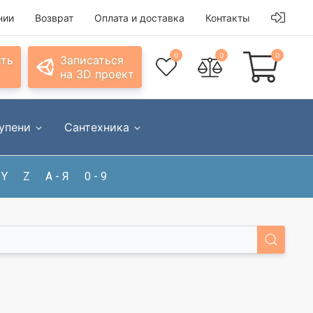
нии
Возврат
Оплата и доставка
Контакты
0
0
0
ить
Записаться
на 3D проект
упени
Сантехника
Y
Z
А - Я
0 - 9