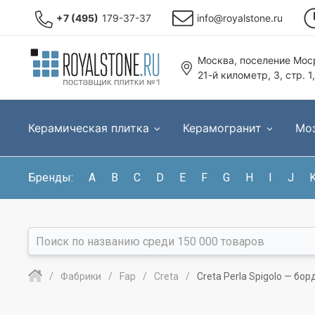
+7 (495)
179-37-37
info@royalstone.ru
Москва, поселение Моср
21-й километр, 3, стр. 1
Керамическая плитка
Керамогранит
Мо
Бренды:
A
B
C
D
E
F
G
H
I
J
Фабрики
Fap
Creta
Creta Perla Spigolo — бо