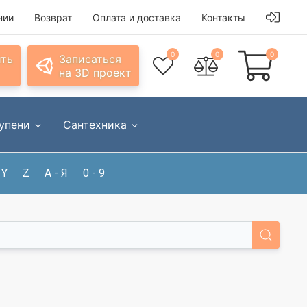
нии
Возврат
Оплата и доставка
Контакты
0
0
0
ить
Записаться
на 3D проект
упени
Сантехника
Y
Z
А - Я
0 - 9