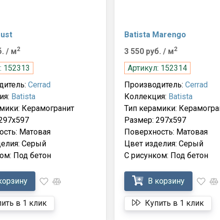
Dust
Batista Marengo
2
2
б.
/ м
3 550 руб.
/ м
: 152313
Артикул: 152314
дитель:
Cerrad
Производитель:
Cerrad
ия:
Batista
Коллекция:
Batista
мики: Керамогранит
Тип керамики: Керамогра
297x597
Размер: 297x597
ость: Матовая
Поверхность: Матовая
делия: Серый
Цвет изделия: Серый
ом: Под бетон
С рисунком: Под бетон
корзину
В корзину
ить в 1 клик
Купить в 1 клик