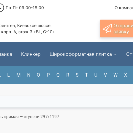
Пн-Пт 09:00-18:00
О компа
Отправ
ентген, Киевское шоссе,
заявку
, корп. А, этаж 3 «БЦ G-10»
заика
Клинкер
Широкоформатная плитка
Ст
K
L
M
N
O
P
Q
R
S
T
U
V
W
X
ень прямая — ступени 297x1197