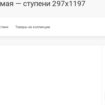
рямая — ступени 297x1197
стики
Товары из коллекции