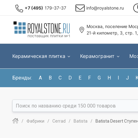
+7 (495)
179-37-37
info@royalstone.ru
Москва, поселение Моср
21-й километр, 3, стр. 1
Керамическая плитка
Керамогранит
Мо
Бренды:
A
B
C
D
E
F
G
H
I
J
Фабрики
Cerrad
Batista
Batista Desert Ступ