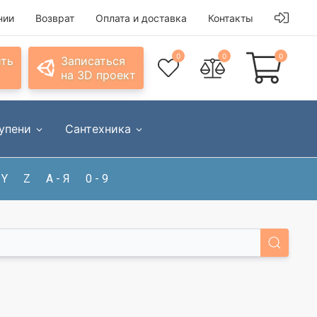
нии
Возврат
Оплата и доставка
Контакты
0
0
0
ить
Записаться
на 3D проект
упени
Сантехника
Y
Z
А - Я
0 - 9