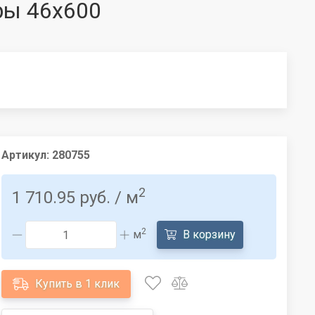
юры 46x600
Артикул:
280755
2
1 710.95 руб.
/ м
2
м
В корзину
Купить в 1 клик