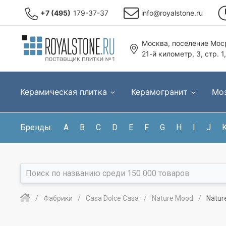
+7 (495)
179-37-37
info@royalstone.ru
Москва, поселение Моср
21-й километр, 3, стр. 1
Керамическая плитка
Керамогранит
Мо
Бренды:
A
B
C
D
E
F
G
H
I
J
Фабрики
Casa Dolce Casa
Nature Mood
Natur