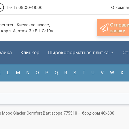
Пн-Пт 09:00-18:00
О компа
Отправ
ентген, Киевское шоссе,
заявку
, корп. А, этаж 3 «БЦ G-10»
заика
Клинкер
Широкоформатная плитка
Ст
K
L
M
N
O
P
Q
R
S
T
U
V
W
X
e Mood Glacier Comfort Battiscopa 775518 — бордюры 46x600