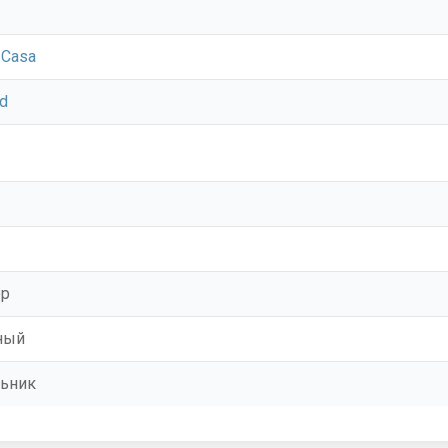
 Casa
d
ор
ный
ьник