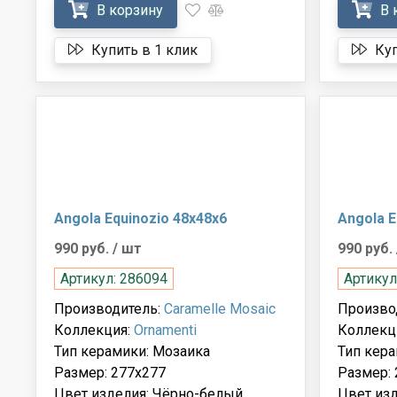
В корзину
В 
Купить в 1 клик
Куп
Angola Equinozio 48x48x6
Angola E
990 руб.
/ шт
990 руб.
Артикул: 286094
Артикул
Производитель:
Caramelle Mosaic
Произво
Коллекция:
Ornamenti
Коллекц
Тип керамики: Мозаика
Тип кера
Размер: 277x277
Размер: 
Цвет изделия: Чёрно-белый
Цвет из