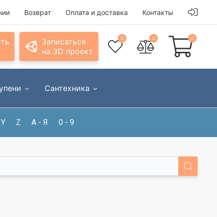
нии
Возврат
Оплата и доставка
Контакты
0
0
0
ить
Записаться
на 3D проект
упени
Сантехника
Y
Z
А - Я
0 - 9