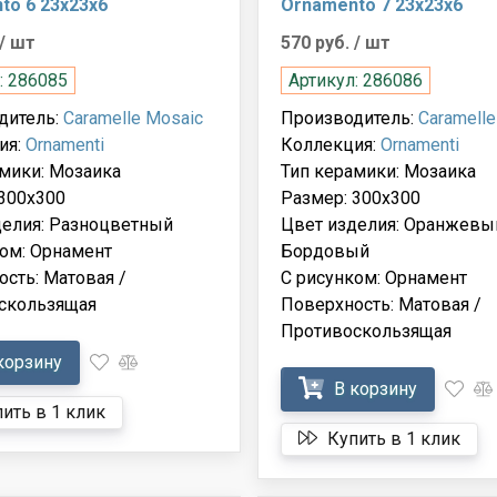
to 6 23x23x6
Ornamento 7 23x23x6
/ шт
570 руб.
/ шт
: 286085
Артикул: 286086
дитель:
Caramelle Mosaic
Производитель:
Caramelle
ия:
Ornamenti
Коллекция:
Ornamenti
мики: Мозаика
Тип керамики: Мозаика
300x300
Размер: 300x300
делия: Разноцветный
Цвет изделия: Оранжевы
ом: Орнамент
Бордовый
сть: Матовая /
С рисунком: Орнамент
скользящая
Поверхность: Матовая /
Противоскользящая
корзину
В корзину
ить в 1 клик
Купить в 1 клик