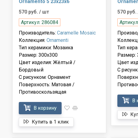
Ornamento 5 23x23x6
Ornamen
570 руб.
/ шт
570 руб.
Артикул: 286084
Артикул
Производитель:
Caramelle Mosaic
Произво
Коллекция:
Ornamenti
Коллекц
Тип керамики: Мозаика
Тип кера
Размер: 300x300
Размер: 
Цвет изделия: Жёлтый /
Цвет из
Бордовый
С рисунк
С рисунком: Орнамент
Поверхно
Поверхность: Матовая /
Противо
Противоскользящая
В 
В корзину
Куп
Купить в 1 клик