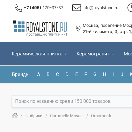
+7 (495)
179-37-37
info@royalstone.ru
Москва, поселение Моср
21-й километр, 3, стр. 1
Керамическая плитка
Керамогранит
Мо
Бренды:
A
B
C
D
E
F
G
H
I
J
Фабрики
Caramelle Mosaic
Ornamenti