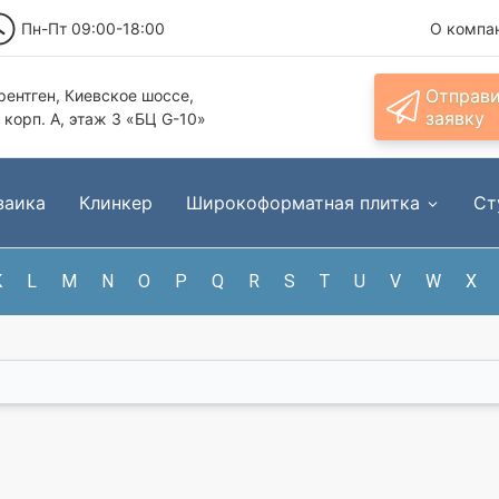
Пн-Пт 09:00-18:00
О компа
Отправ
ентген, Киевское шоссе,
заявку
, корп. А, этаж 3 «БЦ G-10»
заика
Клинкер
Широкоформатная плитка
Ст
K
L
M
N
O
P
Q
R
S
T
U
V
W
X