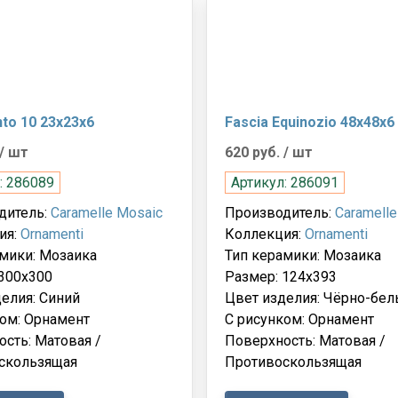
to 10 23x23x6
Fascia Equinozio 48x48x6
/ шт
620 руб.
/ шт
: 286089
Артикул: 286091
дитель:
Caramelle Mosaic
Производитель:
Caramelle
ия:
Ornamenti
Коллекция:
Ornamenti
мики: Мозаика
Тип керамики: Мозаика
300x300
Размер: 124x393
елия: Синий
Цвет изделия: Чёрно-бе
ом: Орнамент
С рисунком: Орнамент
сть: Матовая /
Поверхность: Матовая /
скользящая
Противоскользящая