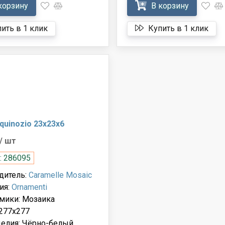
корзину
В корзину
ить в 1 клик
Купить в 1 клик
quinozio 23x23x6
/ шт
: 286095
дитель:
Caramelle Mosaic
ия:
Ornamenti
мики: Мозаика
277x277
делия: Чёрно-белый