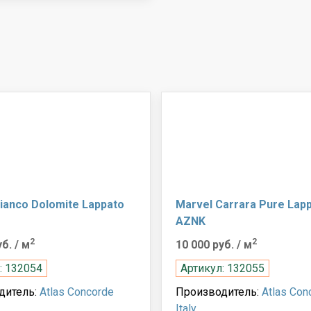
ianco Dolomite Lappato
Marvel Carrara Pure Lap
AZNK
2
2
уб.
/ м
10 000 руб.
/ м
: 132054
Артикул: 132055
дитель:
Atlas Concorde
Производитель:
Atlas Con
Italy