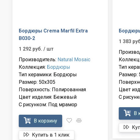
Бордюры Crema Marfil Extra
Бордюры
B030-2
1 383 ру
1 292 руб.
/ шт
Произво
Производитель:
Natural Mosaic
Коллекц
Коллекция:
Бордюры
Тип кер
Тип керамики: Бордюры
Размер: 
Размер: 50x305
Поверхн
Поверхность: Полированная
Цвет из
Цвет изделия: Бежевый
С рисунк
С рисунком: Под мрамор
В 
В корзину
Куп
Купить в 1 клик