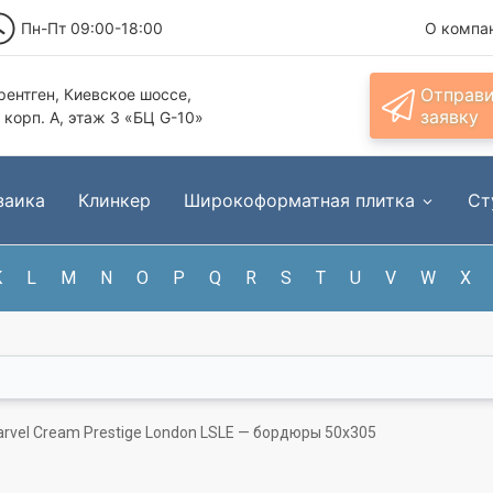
Пн-Пт 09:00-18:00
О компа
Отправ
ентген, Киевское шоссе,
заявку
, корп. А, этаж 3 «БЦ G-10»
заика
Клинкер
Широкоформатная плитка
Ст
K
L
M
N
O
P
Q
R
S
T
U
V
W
X
rvel Cream Prestige London LSLE — бордюры 50x305