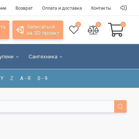
нии
Возврат
Оплата и доставка
Контакты
0
0
0
ить
Записаться
на 3D проект
упени
Сантехника
Y
Z
А - Я
0 - 9