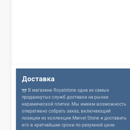
Доставка
В магазине Royalstone одна из самых
продвинутых служб доставки на рынке
керамической плитки. Мы имеем возможность
оперативно собрать заказ, включающий
позиции из коллекции Marvel Stone и доставить
его в кратчайшие сроки по разумной цене.