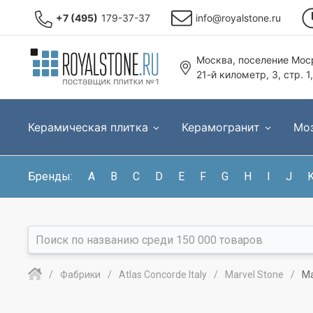
+7 (495)
179-37-37
info@royalstone.ru
Москва, поселение Моср
21-й километр, 3, стр. 1
Керамическая плитка
Керамогранит
Мо
Бренды:
A
B
C
D
E
F
G
H
I
J
Фабрики
Atlas Concorde Italy
Marvel Stone
Ma