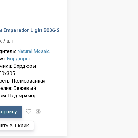
 Emperador Light B036-2
б.
/ шт
дитель:
Natural Mosaic
ия:
Бордюры
амики: Бордюры
50x305
ость: Полированная
делия: Бежевый
ом: Под мрамор
корзину
ить в 1 клик