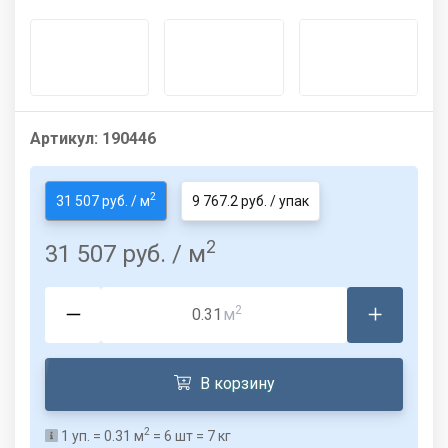
Артикул:
190446
2
31 507 руб. / м
9 767.2 руб. / упак
2
31 507 руб.
/ м
2
м
В корзину
2
1
уп. =
0.31
м
=
6
шт =
7
кг