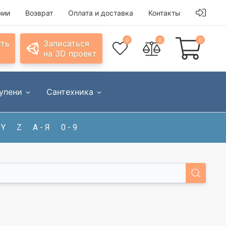
нии
Возврат
Оплата и доставка
Контакты
0
0
0
ить
Записаться
на 3D проект
упени
Сантехника
Y
Z
А - Я
0 - 9