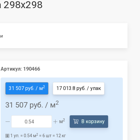
а 298x298
ии
Артикул:
190466
2
31 507 руб. / м
17 013.8 руб. / упак
2
31 507 руб.
/ м
2
м
В корзину
2
1
уп. =
0.54
м
=
6
шт =
12
кг