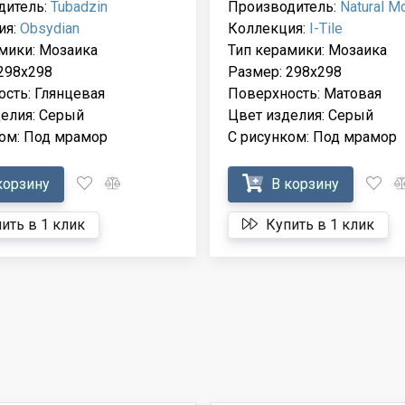
дитель:
Tubadzin
Производитель:
Natural M
ия:
Obsydian
Коллекция:
I-Тilе
мики: Мозаика
Тип керамики: Мозаика
298x298
Размер: 298x298
сть: Глянцевая
Поверхность: Матовая
елия: Серый
Цвет изделия: Серый
ом: Под мрамор
С рисунком: Под мрамор
корзину
В корзину
ить в 1 клик
Купить в 1 клик