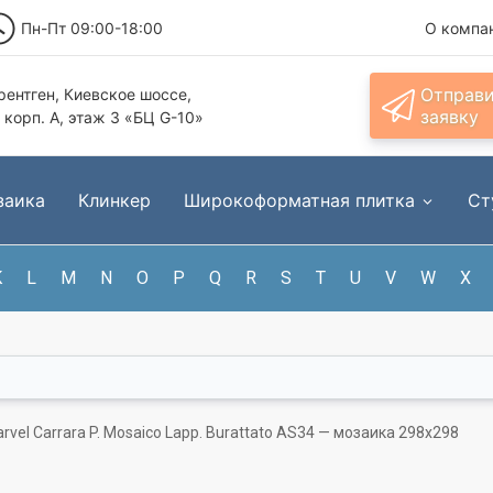
Пн-Пт 09:00-18:00
О компа
Отправ
ентген, Киевское шоссе,
заявку
, корп. А, этаж 3 «БЦ G-10»
заика
Клинкер
Широкоформатная плитка
Ст
K
L
M
N
O
P
Q
R
S
T
U
V
W
X
rvel Carrara P. Mosaico Lapp. Burattato AS34 — мозаика 298x298