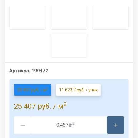
Артикул:
190472
2
25 407 руб. / м
11 623.7 руб. / упак
2
25 407 руб.
/ м
2
м