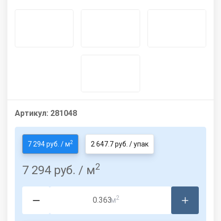
Артикул:
281048
2
7 294 руб. / м
2 647.7 руб. / упак
2
7 294 руб.
/ м
2
м