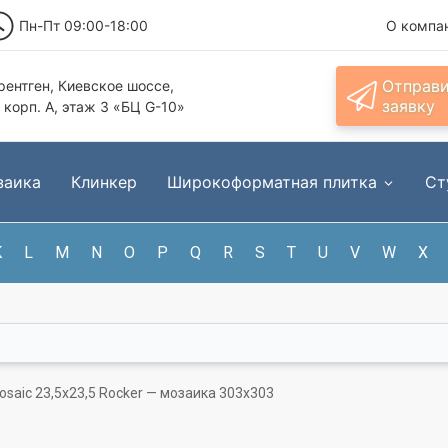
Пн-Пт 09:00-18:00
О компа
Отправ
ентген, Киевское шоссе,
заявку
, корп. А, этаж 3 «БЦ G-10»
заика
Клинкер
Широкоформатная плитка
Ст
K
L
M
N
O
P
Q
R
S
T
U
V
W
X
osaic 23,5x23,5 Rocker — мозаика 303x303