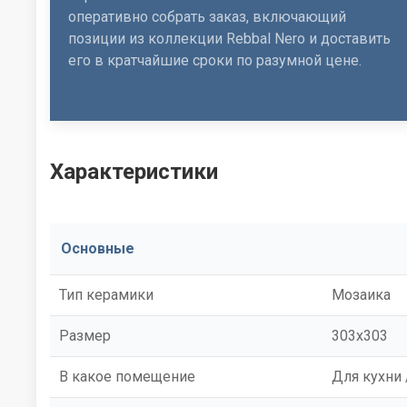
оперативно собрать заказ, включающий
позиции из коллекции Rebbal Nero и доставить
его в кратчайшие сроки по разумной цене.
Характеристики
Основные
Тип керамики
Мозаика
Размер
303x303
В какое помещение
Для кухни 