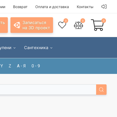
нии
Возврат
Оплата и доставка
Контакты
0
0
0
ить
Записаться
на 3D проект
упени
Сантехника
Y
Z
А - Я
0 - 9