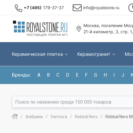
+7 (495)
179-37-37
info@royalstone.ru
Москва, поселение Моср
21-й километр, 3, стр. 1
Керамическая плитка
Керамогранит
Мо
Бренды:
A
B
C
D
E
F
G
H
I
J
Фабрики
Varmora
Rebbal Nero
Rebbal Nero M