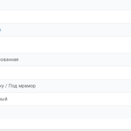
o
рованная
ку / Под мрамор
ный