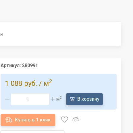
ии
Артикул:
280991
2
1 088 руб.
/ м
2
м
В корзину
Купить в 1 клик