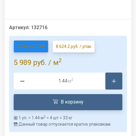
Артикул:
132716
2
5 989 руб. / м
8 624.2 руб. / упак
2
5 989 руб.
/ м
2
м
В корзину
2
1
уп. =
1.44
м
=
4
шт =
33
кг
Данный товар отпускается кратно упаковкам.