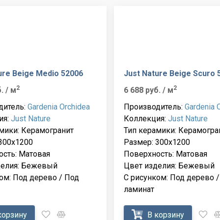
ure Beige Medio 52006
Just Nature Beige Scuro 
2
2
б.
/ м
6 688 руб.
/ м
дитель:
Gardenia Orchidea
Производитель:
Gardenia 
ия:
Just Nature
Коллекция:
Just Nature
мики: Керамогранит
Тип керамики: Керамогра
300x1200
Размер: 300x1200
сть: Матовая
Поверхность: Матовая
делия: Бежевый
Цвет изделия: Бежевый
ом: Под дерево / Под
С рисунком: Под дерево /
ламинат
корзину
В корзину