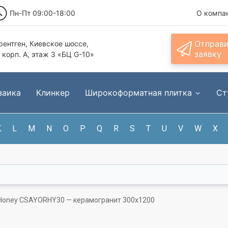
Пн-Пт 09:00-18:00
О компа
Отправ
ентген, Киевское шоссе,
заявку
, корп. А, этаж 3 «БЦ G-10»
заика
Клинкер
Широкоформатная плитка
Ст
K
L
M
N
O
P
Q
R
S
T
U
V
W
X
Honey CSAYORHY30 — керамогранит 300x1200