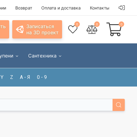
нии
Возврат
Оплата и доставка
Контакты
0
0
0
ить
Записаться
на 3D проект
упени
Сантехника
Y
Z
А - Я
0 - 9