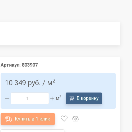
Артикул:
803907
2
10 349 руб.
/ м
2
м
В корзину
Купить в 1 клик