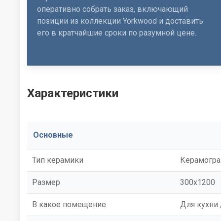
оперативно собрать заказ, включающий
позиции из коллекции Yorkwood и доставить
его в кратчайшие сроки по разумной цене.
Характеристики
Основные
Тип керамики
Керамогра
Размер
300x1200
В какое помещение
Для кухни 