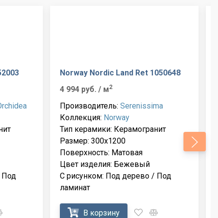
52003
Norway Nordic Land Ret 1050648
2
4 994 руб.
/ м
Orchidea
Производитель:
Serenissima
Коллекция:
Norway
нит
Тип керамики: Керамогранит
Размер: 300x1200
Поверхность: Матовая
Цвет изделия: Бежевый
 Под
С рисунком: Под дерево / Под
ламинат
В корзину