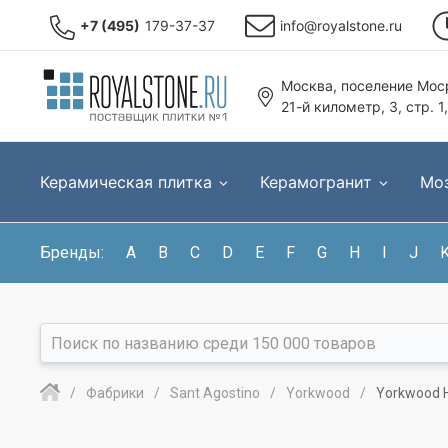
+7 (495)
179-37-37
info@royalstone.ru
Москва, поселение Моср
21-й километр, 3, стр. 1
Керамическая плитка
Керамогранит
Мо
Бренды:
A
B
C
D
E
F
G
H
I
J
Фабрики
Sant Agostino
Yorkwood
Yorkwood 