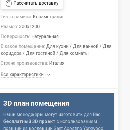
Рассчитать доставку
Тип керамики:
Керамогранит
Размер:
300x1200
Поверхность:
Натуральная
В какое помещение:
Для кухни / Для ванной / Для
коридора / Для гостиной / Для комнаты
Страна производства:
Италия
Все характеристики
3D план помещения
Наши менеджеры могут изготовить для Вас
бесплатный 3D проект
с использованием
позиций из коллекции Sant Agostino Yorkwood.