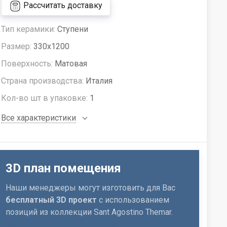
Рассчитать доставку
Тип керамики:
Ступени
Размер:
330x1200
Поверхность:
Матовая
Страна производства:
Италия
Кол-во шт в упаковке:
1
Все характеристики
3D план помещения
Наши менеджеры могут изготовить для Вас
бесплатный 3D проект
с использованием
позиций из коллекции Sant Agostino Themar.