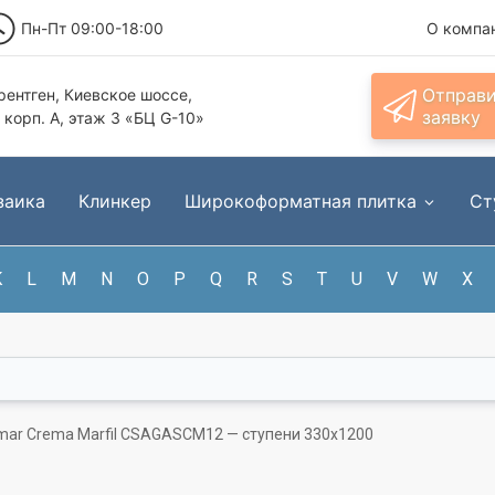
Пн-Пт 09:00-18:00
О компа
Отправ
ентген, Киевское шоссе,
заявку
, корп. А, этаж 3 «БЦ G-10»
заика
Клинкер
Широкоформатная плитка
Ст
K
L
M
N
O
P
Q
R
S
T
U
V
W
X
mar Crema Marfil CSAGASCM12 — ступени 330x1200