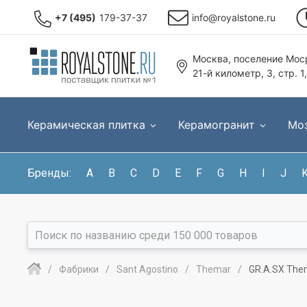
+7 (495)
179-37-37
info@royalstone.ru
Москва, поселение Моср
21-й километр, 3, стр. 1
Керамическая плитка
Керамогранит
Мо
Бренды:
A
B
C
D
E
F
G
H
I
J
Фабрики
Sant Agostino
Themar
GR.A.SX The