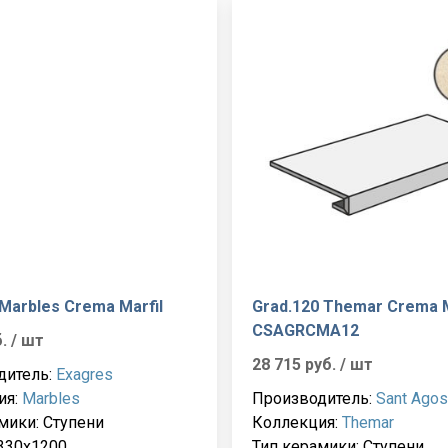
Marbles Crema Marfil
Grad.120 Themar Crema M
CSAGRCMA12
б.
/ шт
28 715 руб.
/ шт
дитель:
Exagres
ия:
Marbles
Производитель:
Sant Agos
мики: Ступени
Коллекция:
Themar
330x1200
Тип керамики: Ступени