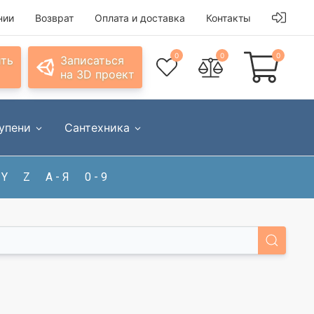
нии
Возврат
Оплата и доставка
Контакты
0
0
0
ить
Записаться
на 3D проект
упени
Сантехника
Y
Z
А - Я
0 - 9