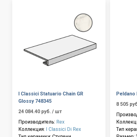
I Classici Statuario Chain GR
Peldano 
Glossy 748345
8 505 ру
24 084.40 руб.
/ шт
Произво
Производитель:
Rex
Коллекц
Коллекция:
I Classici Di Rex
Тип кера
Тип керамики: Ступени
Размер: 