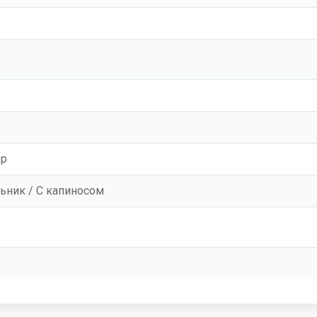
ор
ьник / С капиносом