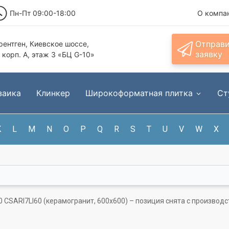
Пн-Пт 09:00-18:00
О компа
Отправ
ентген, Киевское шоссе,
заявку
, корп. А, этаж 3 «БЦ G-10»
заика
Клинкер
Широкоформатная плитка
Ст
K
L
M
N
O
P
Q
R
S
T
U
V
W
X
060 CSARI7LI60 (керамогранит, 600x600) – позиция снята с производ