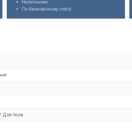
Наличными
По банковскому счёту
нит
/ Для пола