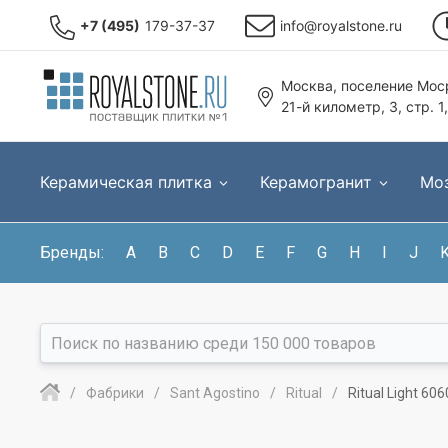
+7 (495)
179-37-37
info@royalstone.ru
Москва, поселение Моср
21-й километр, 3, стр. 1
Керамическая плитка
Керамогранит
Мо
Бренды:
A
B
C
D
E
F
G
H
I
J
Фабрики
Sant Agostino
Ritual
Ritual Light 6