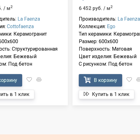
2
2
б.
/ м
6 452 руб.
/ м
дитель:
La Faenza
Производитель:
La Faenza
ия:
Cottofaenza
Коллекция:
Ego
мики: Керамогранит
Тип керамики: Керамогра
600x600
Размер: 600x600
сть: Структурированная
Поверхность: Матовая
делия: Бежевый
Цвет изделия: Бежевый
ом: Под бетон
С рисунком: Под бетон
корзину
В корзину
ить в 1 клик
Купить в 1 клик