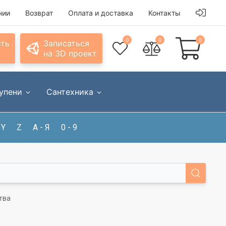
нии
Возврат
Оплата и доставка
Контакты
0
0
0
ить
Записаться
на 3D проект
упени
Сантехника
Y
Z
А - Я
0 - 9
ства