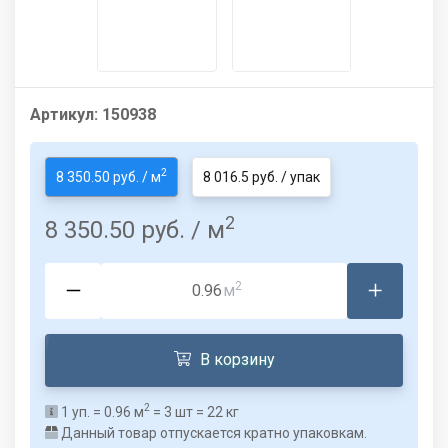
Артикул:
150938
2
8 350.50 руб. / м
8 016.5 руб. / упак
2
8 350.50 руб.
/ м
2
м
В корзину
2
1
уп. =
0.96
м
=
3
шт =
22
кг
Данный товар отпускается кратно упаковкам.