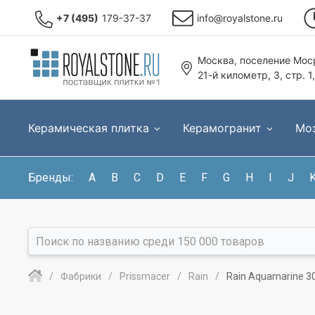
+7 (495)
179-37-37
info@royalstone.ru
Москва, поселение Моср
21-й километр, 3, стр. 1
Керамическая плитка
Керамогранит
Мо
Бренды:
A
B
C
D
E
F
G
H
I
J
Фабрики
Prissmacer
Rain
Rain Aquamarine 3