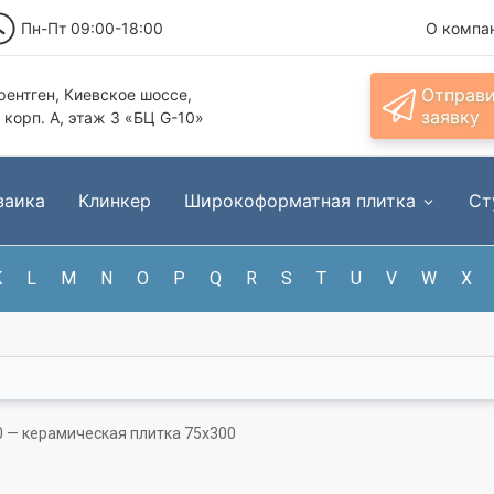
Пн-Пт 09:00-18:00
О компа
Отправ
ентген, Киевское шоссе,
заявку
, корп. А, этаж 3 «БЦ G-10»
заика
Клинкер
Широкоформатная плитка
Ст
K
L
M
N
O
P
Q
R
S
T
U
V
W
X
0 — керамическая плитка 75x300