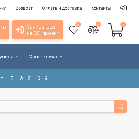
нии
Возврат
Оплата и доставка
Контакты
0
0
0
ить
Записаться
на 3D проект
упени
Сантехника
Y
Z
А - Я
0 - 9