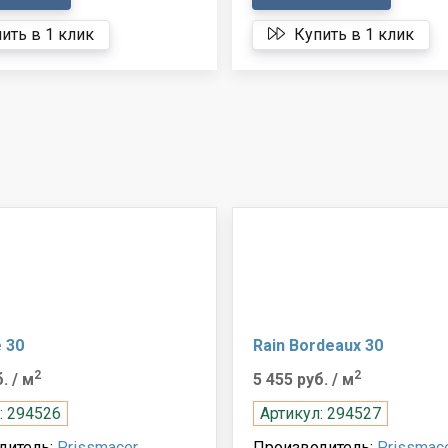
ить в 1 клик
Купить в 1 клик
e 30
Rain Bordeaux 30
2
2
б.
/ м
5 455 руб.
/ м
: 294526
Артикул: 294527
дитель:
Prissmacer
Производитель:
Prissmac